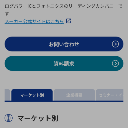
ICTソリューション
民生
組立・ロボティクス
医療
A
B
C
D
ログパワーICとフォトニクスのリーディングカンパニーで
ロボティクス（AI）
品質管理・検査
す
E
F
G
H
メーカー公式サイトはこちら
I
J
K
L
データセンタ・クラウド
接着・接合
レーザー・光学部品
組込コンピュータ
M
N
O
P
お問い合わせ
Q
R
S
T
ミリ波レーダー
製品製造・加工
U
V
W
X
特定用途向け・その他
サービス
資料請求
Y
Z
ブログ｜ここから始まる最新技術
レーダ・衛星通信
検索
医療機器
マーケット別
企業概要
セミナー・イベ
照射
マーケット別
シミュレーター