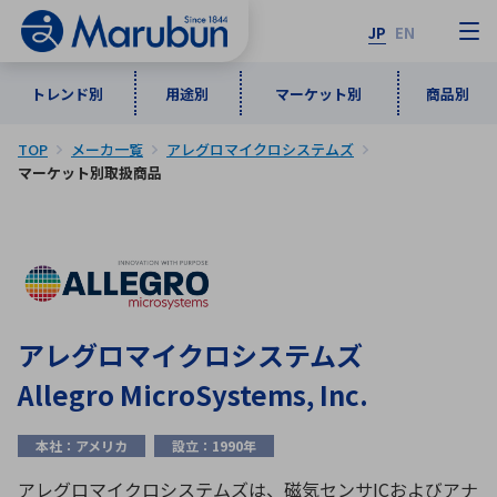
JP
EN
トレンド別
用途別
マーケット別
商品別
TOP
メーカ一覧
アレグロマイクロシステムズ
マーケット別
トレンド別
用途別
商品別
メーカ一覧
マーケット別取扱商品
50音順
インダストリアルDXソリューション
通信・ネットワーク
半導体・電子部品
自動車
ソフトウェア
産業
あ行
か行
さ行
た行
な行
は行
ま行
や行
5G・Local 5G
監視・セキュリティ
アレグロマイクロシステムズ
ら行
わ行
Allegro MicroSystems, Inc.
計測・測定・表示機器
情報通信
検査・分析機器
宇宙・防衛
ワイヤレス給電
計測・検出
本社：アメリカ
設立：1990年
アルファベット順
アレグロマイクロシステムズは、磁気センサICおよびアナ