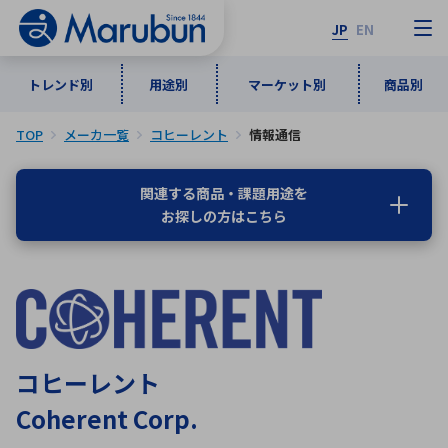
JP
EN
トレンド別
用途別
マーケット別
商品別
TOP
メーカ一覧
コヒーレント
情報通信
マーケット別
トレンド別
用途別
商品別
メーカ一覧
関連する商品・課題用途を
お探しの方はこちら
50音順
インダストリアルDXソリューション
通信・ネットワーク
半導体・電子部品
自動車
ソフトウェア
産業
あ行
か行
さ行
た行
な行
は行
ま行
や行
5G・Local 5G
監視・セキュリティ
ら行
わ行
計測・測定・表示機器
情報通信
検査・分析機器
宇宙・防衛
コヒーレント
ワイヤレス給電
計測・検出
Coherent Corp.
アルファベット順