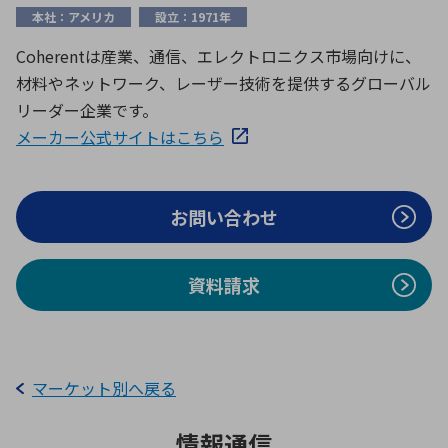
ICTソリューション
民生
組立・ロボティクス
医療
A
B
C
D
本社：アメリカ
設立：1971年
ロボティクス（AI）
品質管理・検査
Coherentは産業、通信、エレクトロニクス市場向けに、
E
F
G
H
材料やネットワーク、レーザー技術を提供するグローバル
I
J
K
L
データセンタ・クラウド
接着・接合
リーダー企業です。
レーザー・光学部品
組込コンピュータ
M
N
O
P
メーカー公式サイトはこちら
Q
R
S
T
ミリ波レーダー
製品製造・加工
U
V
W
X
お問い合わせ
特定用途向け・その他
サービス
Y
Z
ブログ｜ここから始まる最新技術
レーダ・衛星通信
資料請求
検索
医療機器
照射
マーケット別へ戻る
シミュレーター
情報通信