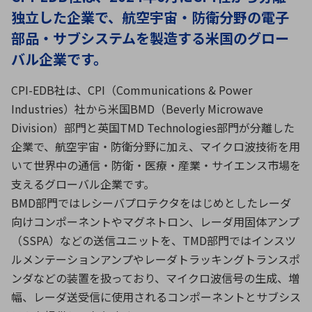
独立した企業で、航空宇宙・防衛分野の電子
部品・サブシステムを製造する米国のグロー
環境構築・開発システム
バル企業です。
CPI-EDB社は、CPI（Communications & Power
半導体・電子部品小ロット
Industries）社から米国BMD（Beverly Microwave
Division）部門と英国TMD Technologies部門が分離した
企業で、航空宇宙・防衛分野に加え、マイクロ波技術を用
いて世界中の通信・防衛・医療・産業・サイエンス市場を
支えるグローバル企業です。
BMD部門ではレシーバプロテクタをはじめとしたレーダ
向けコンポーネントやマグネトロン、レーダ用固体アンプ
（SSPA）などの送信ユニットを、TMD部門ではインスツ
ルメンテーションアンプやレーダトラッキングトランスポ
ンダなどの装置を扱っており、マイクロ波信号の生成、増
幅、レーダ送受信に使用されるコンポーネントとサブシス