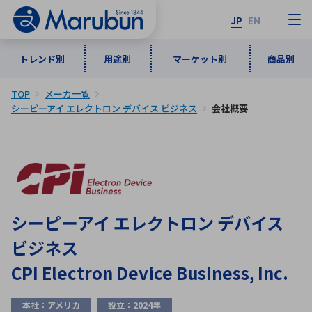
JP
EN
トレンド別
用途別
マーケット別
商品別
TOP
メーカ一覧
マーケット別
トレンド別
用途別
商品別
メーカ一覧
シーピーアイ エレクトロン デバイス ビジネス
会社概要
50音順
インダストリアルDXソリューション
通信・ネットワーク
半導体・電子部品
自動車
ソフトウェア
産業
あ行
か行
さ行
た行
な行
は行
ま行
や行
5G・Local 5G
監視・セキュリティ
シーピーアイ エレクトロン デバイス
ら行
わ行
ビジネス
計測・測定・表示機器
情報通信
検査・分析機器
宇宙・防衛
CPI Electron Device Business, Inc.
ワイヤレス給電
計測・検出
アルファベット順
本社：アメリカ
設立：2024年