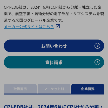
ICTソリューション
民生
組立・ロボティクス
医療
A
B
C
D
ロボティクス（AI）
品質管理・検査
CPI-EDB社は、2024年6月にCPI社から分離・独立した企
業で、航空宇宙・防衛分野の電子部品・サブシステムを製
E
F
G
H
造する米国のグローバル企業です。
I
J
K
L
データセンタ・クラウド
接着・接合
メーカー公式サイトはこちら
レーザー・光学部品
組込コンピュータ
M
N
O
P
Q
R
S
T
お問い合わせ
ミリ波レーダー
製品製造・加工
U
V
W
X
特定用途向け・その他
サービス
Y
Z
資料請求
ブログ｜ここから始まる最新技術
レーダ・衛星通信
検索
医療機器
照射
取扱商品
マーケット別
企業概要
シミュレーター
CPI-EDB社は、2024年6月にCPI社から分離・