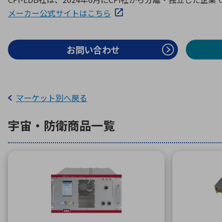
特定用途
拠点一覧
ガバナンス
ディスクロージャー・ポリシー
メーカー公式サイトはこちら
お問い合わせ
株式・株主情報
株式基本情報
マーケット別へ戻る
株主還元
株価情報
宇宙・防衛
商品一覧
株式手続き
株主総会
定款・株式取扱規程
電子公告