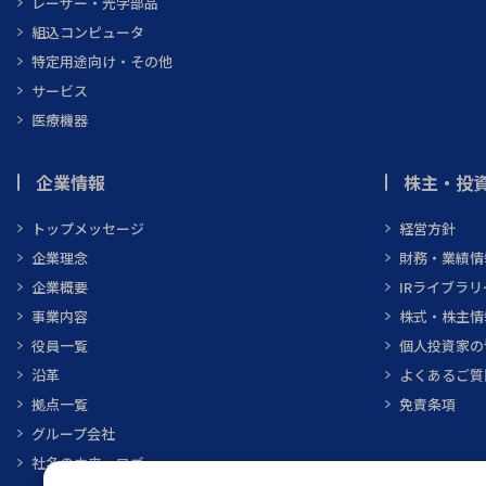
レーザー・光学部品
組込コンピュータ
特定用途向け・その他
サービス
医療機器
企業情報
株主・投資
トップメッセージ
経営方針
企業理念
財務・業績情
企業概要
IRライブラリ
事業内容
株式・株主情
役員一覧
個人投資家の
沿革
よくあるご質
拠点一覧
免責条項
グループ会社
社名の由来・ロゴ