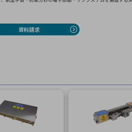
向け・その他
サービス
医
グループ会社
連結キャッシュ・フロー計算書
株
ヒストリカルデータ
I
資料請求
個人投資家の皆さまへ
丸文ってどんな会社
会
投資をお考えの皆さまへ
サ
株主優待制度
事
個人投資家様向けイベント
業
丸文用語集
株
資