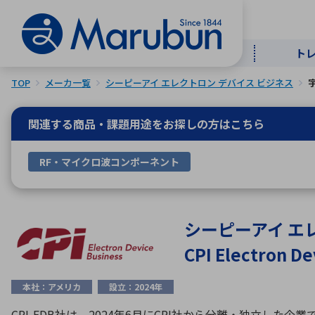
ト
TOP
メーカ一覧
シーピーアイ エレクトロン デバイス ビジネス
マー
ト
用
商
メ
関連する商品・課題用途を
お探しの方はこちら
50音順
RF・マイクロ波コンポーネント
半導体
自
TOPメッセージ・サステナビリ
トップメッセージ
経営方針
ティ基本方針
アルファベッ
シーピーアイ エ
CPI Electron De
ICTソ
トップメッセージ
事業内容
人的資本
中期経営計画
本社：アメリカ
設立：2024年
コーポレートガバナンス
事業等のリスク
CPI-EDB社は、2024年6月にCPI社から分離・独立