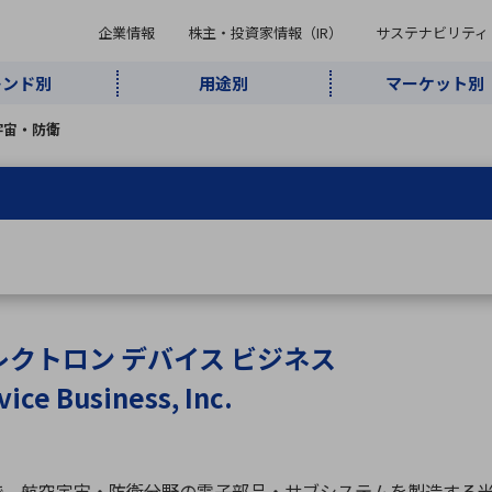
企業情報
株主・投資家情報（IR）
サステナビリティ
レンド別
用途別
マーケット別
キーワード・商品
宇宙・防衛
ケット別
レンド別
途別
品別
ーカ一覧
株主・投資家情報（IR）
サステナビリティ
企業情報
よく検索されているキ
インダストリ
ABOUT MARUBUN
SUSTAINABILITY
IR
通信・ネット
5G・Local
監視・セキュ
あ行
か行
さ行
た行
な行
ミリ波レーダー
、
ワイ
アルDXソリ
ワーク
5G
リティ
ューション
、
AIロボット
、
ここ
・電子部品
動車
ソフトウェア
産業
計測・測
情
企業理念
財務・業績情報
価値創造モデル
A
B
C
D
E
F
G
H
I
J
K
データセン
ミリ波レーダ
製品製造・加
接着・接合
ト順
タ・クラウド
ー
工
レクトロン デバイス ビジネス
U
V
W
X
Y
Z
vice Business, Inc.
リューション
民生
組立・ロボティクス
医療
レーザ
最新決算情報
決
役員一覧
環境・社会
シミュレータ
環境構築・開
チャートジェネレーター
有
ー
発システム
連結貸借対照表
決
連結損益計算書
統
した企業で、航空宇宙・防衛分野の電子部品・サブシステムを製造す