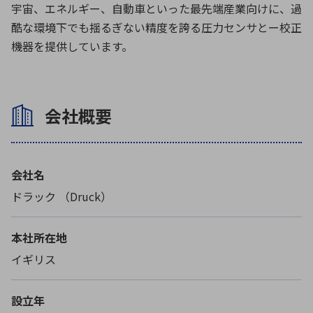
宇宙、エネルギー、自動車といった最先端産業向けに、過
酷な環境下でも揺るぎない精度を誇る圧力センサとー校正
機器を提供しています。
環境構築・開発システム
半導体・電子部品小ロット
会社概要
会社名
ドラック （Druck）
本社所在地
イギリス
設立年