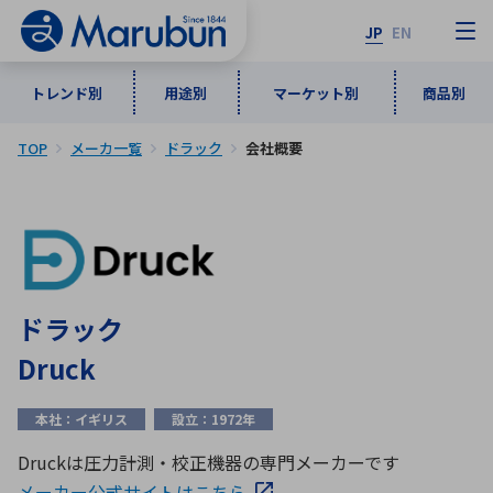
JP
EN
トレンド別
用途別
マーケット別
商品別
TOP
メーカ一覧
ドラック
会社概要
マーケット別
トレンド別
用途別
商品別
メーカ一覧
50音順
インダストリアルDXソリューション
通信・ネットワーク
半導体・電子部品
自動車
ソフトウェア
産業
あ行
か行
さ行
た行
ドラック
な行
は行
ま行
や行
5G・Local 5G
監視・セキュリティ
Druck
ら行
わ行
計測・測定・表示機器
情報通信
検査・分析機器
宇宙・防衛
本社：イギリス
設立：1972年
ワイヤレス給電
計測・検出
アルファベット順
Druckは圧力計測・校正機器の専門メーカーです
メーカー公式サイトはこちら