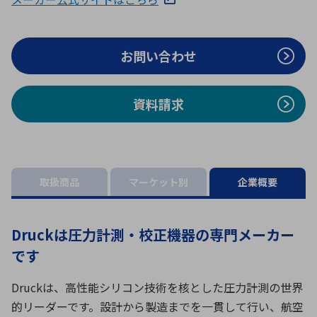
ICTソリューション
民生
組立・ロボティクス
医療
A
B
C
D
ロボティクス（AI）
品質管理・検査
E
F
G
H
お問い合わせ
I
J
K
L
データセンタ・クラウド
接着・接合
レーザー・光学部品
組込コンピュータ
M
N
O
P
資料請求
Q
R
S
T
ミリ波レーダー
製品製造・加工
U
V
W
X
特定用途向け・その他
サービス
Y
Z
取扱商品
マーケット別
企業概要
ブログ｜ここから始まる最新技術
レーダ・衛星通信
検索
医療機器
Druckは圧力計測・校正機器の専門メーカー
照射
です
Druckは、高性能シリコン技術を核とした圧力計測の世界
的リーダーです。設計から製造までを一貫して行い、航空
シミュレーター