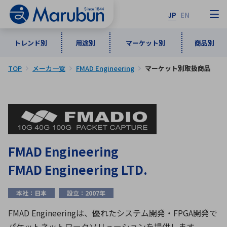
JP
EN
トレンド別
用途別
マーケット別
商品別
TOP
メーカ一覧
FMAD Engineering
マーケット別取扱商品
マーケット別
トレンド別
用途別
商品別
メーカ一覧
50音順
インダストリアルDXソリューション
通信・ネットワーク
半導体・電子部品
自動車
ソフトウェア
産業
あ行
か行
さ行
た行
FMAD Engineering
な行
は行
ま行
や行
5G・Local 5G
監視・セキュリティ
FMAD Engineering LTD.
ら行
わ行
計測・測定・表示機器
情報通信
検査・分析機器
宇宙・防衛
本社：日本
設立：2007年
ワイヤレス給電
計測・検出
アルファベット順
FMAD Engineeringは、優れたシステム開発・FPGA開発で
パケットネットワークソリューションを提供します。