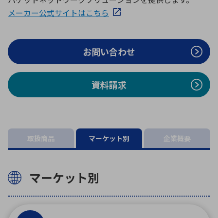
ICTソリューション
民生
組立・ロボティクス
医療
A
B
C
D
メーカー公式サイトはこちら
ロボティクス（AI）
品質管理・検査
E
F
G
H
I
J
K
L
お問い合わせ
データセンタ・クラウド
接着・接合
レーザー・光学部品
組込コンピュータ
M
N
O
P
Q
R
S
T
資料請求
ミリ波レーダー
製品製造・加工
U
V
W
X
特定用途向け・その他
サービス
Y
Z
ブログ｜ここから始まる最新技術
レーダ・衛星通信
取扱商品
マーケット別
企業概要
検索
医療機器
照射
マーケット別
シミュレーター