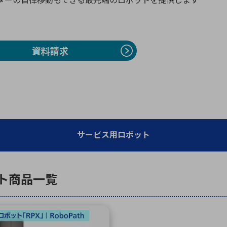
向け・その他
サービス
医
グループ会社
連結キャッシュ・フロー計算書
株
ヒストリカルデータ
I
資料請求
個人投資家の皆さまへ
丸文ってどんな会社
会
投資をお考えの皆さまへ
サ
株主優待制度
事
個人投資家様向けイベント
業
サービス用ロボット
丸文用語集
株
資
ト
商品一覧