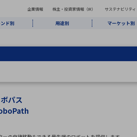
企業情報
株主・投資家情報（IR）
サステナビリティ
レンド別
用途別
マーケット別
キーワード・商品
ケット別
レンド別
途別
品別
ーカ一覧
株主・投資家情報（IR）
サステナビリティ
企業情報
よく検索されているキ
インダストリ
ABOUT MARUBUN
SUSTAINABILITY
IR
通信・ネット
5G・Local
監視・セキュ
あ行
か行
さ行
た行
な行
ミリ波レーダー
、
ワイ
アルDXソリ
ワーク
5G
リティ
ューション
、
AIロボット
、
ここ
・電子部品
動車
ソフトウェア
産業
計測・測
情
企業理念
財務・業績情報
価値創造モデル
A
B
C
D
E
F
G
H
I
J
K
データセン
ミリ波レーダ
製品製造・加
接着・接合
ト順
タ・クラウド
ー
工
ロボパス
U
V
W
X
Y
Z
oboPath
リューション
民生
組立・ロボティクス
医療
レーザ
最新決算情報
決
役員一覧
環境・社会
シミュレータ
環境構築・開
チャートジェネレーター
有
ー
発システム
連結貸借対照表
決
連結損益計算書
統
ターの自律移動もできる最先端のロボットを提供します