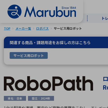
ト
TOP
メーカ一覧
ロボパス
サービス用ロボット
マー
ト
用
商
メ
関連する商品・課題用途を
お探しの方はこちら
50音順
サービス用ロボット
半導体
自
TOPメッセージ・サステナビリ
トップメッセージ
経営方針
ティ基本方針
アルファベッ
R
ICTソ
トップメッセージ
事業内容
人的資本
中期経営計画
本社：日本
設立：2024年
コーポレートガバナンス
事業等のリスク
1台で配達や清掃、案内など複数の業務をこなし、エレベー