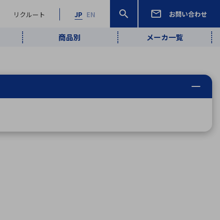
お問い合わせ
リクルート
JP
EN
商品別
メーカ一覧
検索
検索
ーワード
ワイヤレス給
ロボティクス
品質管理・検
は行
ま行
や行
ら行
わ行
ヤレス給電
、
Pocket AI
、
Net Predy
、
メルマガ
計測・検出
電
（AI）
査
から
定・表示機器
報通信
検査・分析機器
宇宙・防衛
ブログ｜ここ
企業概要
IRライブラリー
マテリアリティ（重要課題）
L
M
N
O
P
Q
R
S
T
レーダ・衛星
から始まる最
照射
通信
新技術
ー・光学部品
組込コンピュータ
算短信
沿革
人権・サプライチェーン
半導体・電子
価証券報告書
検索
部品小ロット
算説明会資料
合報告書