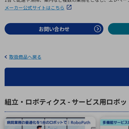
特定用途
拠点一覧
ガバナンス
ディスクロージャー・ポリシー
メーカー公式サイトはこちら
お問い合わせ
株式・株主情報
株式基本情報
取扱商品へ戻る
株主還元
株価情報
株式手続き
株主総会
定款・株式取扱規程
電子公告
組立・ロボティクス - サービス用ロボッ