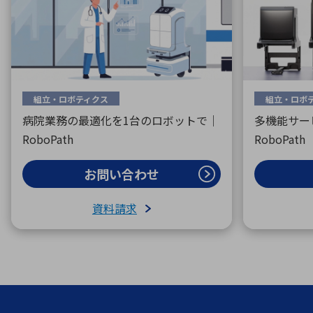
組立・ロボティクス
組立・ロボ
病院業務の最適化を1台のロボットで｜
多機能サー
RoboPath
RoboPath
お問い合わせ
資料請求