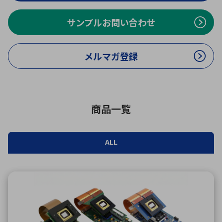
ICTソリューション
民生
組立・ロボティクス
医療
A
B
C
D
ロボティクス（AI）
品質管理・検査
サンプルお問い合わせ
E
F
G
H
I
J
K
L
データセンタ・クラウド
接着・接合
メルマガ登録
レーザー・光学部品
組込コンピュータ
M
N
O
P
Q
R
S
T
ミリ波レーダー
製品製造・加工
U
V
W
X
商品一覧
特定用途向け・その他
サービス
Y
Z
ブログ｜ここから始まる最新技術
レーダ・衛星通信
ALL
検索
医療機器
照射
シミュレーター