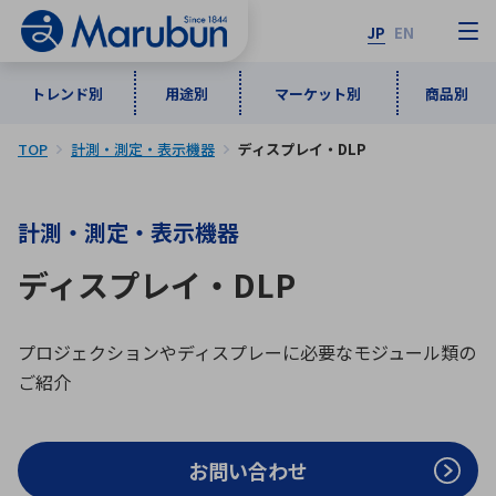
JP
EN
トレンド別
用途別
マーケット別
商品別
TOP
計測・測定・表示機器
ディスプレイ・DLP
マーケット別
トレンド別
用途別
商品別
メーカ一覧
計測・測定・表示機器
50音順
インダストリアルDXソリューション
通信・ネットワーク
ディスプレイ・DLP
半導体・電子部品
自動車
ソフトウェア
産業
あ行
か行
さ行
た行
な行
は行
ま行
や行
5G・Local 5G
監視・セキュリティ
プロジェクションやディスプレーに必要なモジュール類の
ご紹介
ら行
わ行
計測・測定・表示機器
情報通信
検査・分析機器
宇宙・防衛
ワイヤレス給電
計測・検出
アルファベット順
お問い合わせ