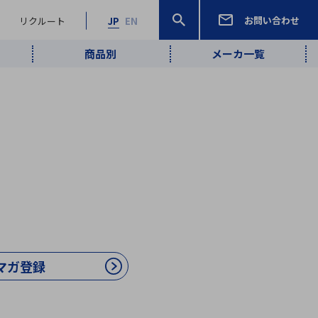
お問い合わせ
リクルート
JP
EN
商品別
メーカ一覧
検索
検索
ーワード
ワイヤレス給
ロボティクス
品質管理・検
は行
ま行
や行
ら行
わ行
ヤレス給電
、
Pocket AI
、
Net Predy
、
メルマガ
計測・検出
電
（AI）
査
から
定・表示機器
報通信
検査・分析機器
宇宙・防衛
ブログ｜ここ
企業概要
IRライブラリー
マテリアリティ（重要課題）
L
M
N
O
P
Q
R
S
T
レーダ・衛星
から始まる最
照射
通信
新技術
ー・光学部品
組込コンピュータ
算短信
マガ登録
沿革
人権・サプライチェーン
半導体・電子
価証券報告書
検索
部品小ロット
算説明会資料
合報告書