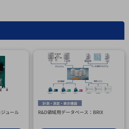
療機器
社名の由来・ロゴ
主通信
Rカレンダー
よくあるご質問
社に関するご質問
ステナビリティに関するご質問
業内容に関するご質問
績・財務に関するご質問
式に関するご質問
料請求に関するご質問
計測・測定・表示機器
モジュール
R&D領域用データベース：BRIX