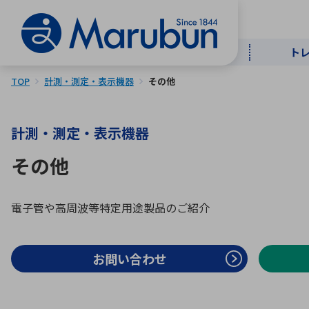
ト
TOP
計測・測定・表示機器
その他
マー
ト
用
商
メ
計測・測定・表示機器
50音順
その他
半導体
自
TOPメッセージ・サステナビリ
トップメッセージ
経営方針
電子管や高周波等特定用途製品のご紹介
ティ基本方針
アルファベッ
ICTソ
トップメッセージ
お問い合わせ
事業内容
人的資本
中期経営計画
コーポレートガバナンス
事業等のリスク