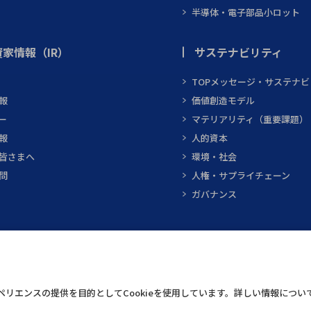
半導体・電子部品小ロット
家情報（IR）
サステナビリティ
TOPメッセージ・サステナ
報
価値創造モデル
ー
マテリアリティ（重要課題）
報
人的資本
皆さまへ
環境・社会
問
人権・サプライチェーン
ガバナンス
テクニカルスクエア
インフォメーショ
リエンスの提供を目的としてCookieを使用しています。詳しい情報につい