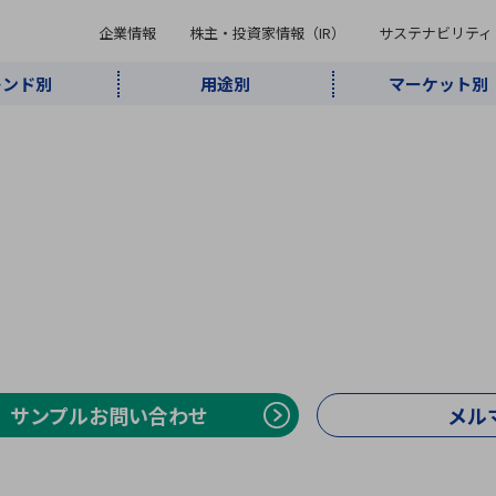
企業情報
株主・投資家情報（IR）
サステナビリティ
レンド別
用途別
マーケット別
キーワード・商品
ケット別
レンド別
途別
品別
ーカ一覧
株主・投資家情報（IR）
サステナビリティ
企業情報
よく検索されているキ
インダストリ
ABOUT MARUBUN
SUSTAINABILITY
IR
通信・ネット
5G・Local
監視・セキュ
あ行
か行
さ行
た行
な行
ミリ波レーダー
、
ワイ
アルDXソリ
ワーク
5G
リティ
ューション
、
AIロボット
、
ここ
・電子部品
動車
ソフトウェア
産業
計測・測
情
企業理念
財務・業績情報
価値創造モデル
A
B
C
D
E
F
G
H
I
J
K
データセン
ミリ波レーダ
製品製造・加
接着・接合
ト順
タ・クラウド
ー
工
U
V
W
X
Y
Z
リューション
民生
組立・ロボティクス
医療
レーザ
最新決算情報
決
サンプルお問い合わせ
メル
役員一覧
環境・社会
シミュレータ
環境構築・開
チャートジェネレーター
有
ー
発システム
連結貸借対照表
決
連結損益計算書
統