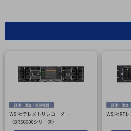
特定用途
拠点一覧
ガバナンス
ディスクロージャー・ポリシー
株式・株主情報
株式基本情報
株主還元
株価情報
株式手続き
株主総会
定款・株式取扱規程
電子公告
計測・測定・表示機器
計測・測定
WSI社テレメトリレコーダー
WSI社RF
（DRS8000シリーズ）