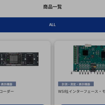
向け・その他
サービス
医
グループ会社
連結キャッシュ・フロー計算書
株
商品一覧
ヒストリカルデータ
I
ALL
個人投資家の皆さまへ
丸文ってどんな会社
会
投資をお考えの皆さまへ
サ
株主優待制度
事
個人投資家様向けイベント
業
丸文用語集
株
資
・表示機器
計測・測定・表示機器
レコーダー
WSI社インターフェース・