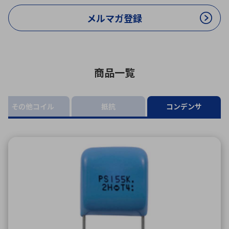
ICTソリューション
民生
組立・ロボティクス
医療
A
B
C
D
ロボティクス（AI）
品質管理・検査
メルマガ登録
E
F
G
H
I
J
K
L
データセンタ・クラウド
接着・接合
レーザー・光学部品
組込コンピュータ
M
N
O
P
商品一覧
Q
R
S
T
ミリ波レーダー
製品製造・加工
U
V
W
X
その他コイル
抵抗
コンデンサ
特定用途向け・その他
サービス
Y
Z
ブログ｜ここから始まる最新技術
レーダ・衛星通信
検索
医療機器
照射
シミュレーター