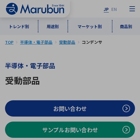
JP
EN
トレンド別
用途別
マーケット別
商品別
TOP
半導体・電子部品
受動部品
コンデンサ
マーケット別
トレンド別
用途別
商品別
メーカ一覧
半導体・電子部品
50音順
インダストリアルDXソリューション
通信・ネットワーク
受動部品
半導体・電子部品
自動車
ソフトウェア
産業
あ行
か行
さ行
た行
な行
は行
ま行
や行
5G・Local 5G
監視・セキュリティ
お問い合わせ
ら行
わ行
計測・測定・表示機器
情報通信
検査・分析機器
宇宙・防衛
ワイヤレス給電
計測・検出
サンプルお問い合わせ
アルファベット順