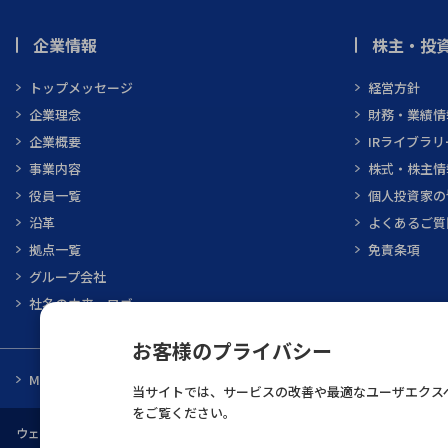
企業情報
株主・投資
トップメッセージ
経営方針
企業理念
財務・業績情
企業概要
IRライブラリ
事業内容
株式・株主情
役員一覧
個人投資家の
沿革
よくあるご質
拠点一覧
免責条項
グループ会社
社名の由来・ロゴ
お客様のプライバシー
MARUBUN CORPORATION
メーカ一覧
当サイトでは、サービスの改善や最適なユーザエクスペ
をご覧ください。
ウェブサイト利用規約
個人情報保護について