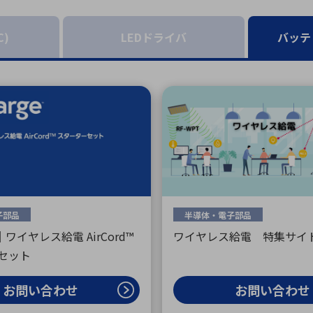
向け・その他
サービス
医
グループ会社
連結キャッシュ・フロー計算書
株
ヒストリカルデータ
I
C)
LEDドライバ
バッテ
個人投資家の皆さまへ
丸文ってどんな会社
会
投資をお考えの皆さまへ
サ
株主優待制度
事
個人投資家様向けイベント
業
丸文用語集
株
資
子部品
半導体・電子部品
ge｜ワイヤレス給電 AirCord™
ワイヤレス給電 特集サイ
セット
お問い合わせ
お問い合わせ