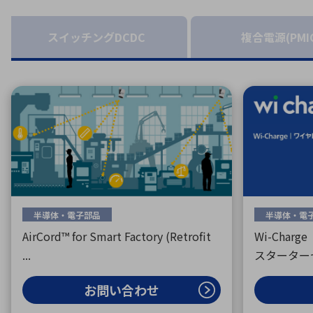
特定用途
拠点一覧
ガバナンス
ディスクロージャー・ポリシー
スイッチングDCDC
複合電源(PMI
株式・株主情報
株式基本情報
株主還元
株価情報
株式手続き
株主総会
定款・株式取扱規程
半導体・電子部品
半導体・電
電子公告
AirCord™ for Smart Factory (Retrofit
Wi-Char
...
スターター
お問い合わせ