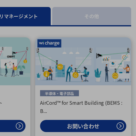
療機器
社名の由来・ロゴ
主通信
Rカレンダー
リマネージメント
その他
よくあるご質問
社に関するご質問
ステナビリティに関するご質問
業内容に関するご質問
績・財務に関するご質問
式に関するご質問
料請求に関するご質問
半導体・電子部品
ト
AirCord™ for Smart Building (BEMS :
B...
お問い合わせ