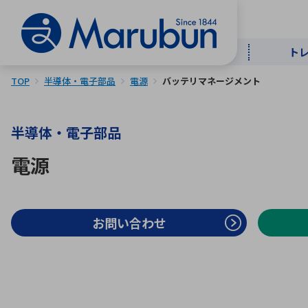
ト
TOP
半導体・電子部品
電源
バッテリマネージメント
マー
ト
用
商
メ
半導体・電子部品
50音順
電源
半導体
自
TOPメッセージ・サステナビリ
トップメッセージ
経営方針
ティ基本方針
アルファベッ
お問い合わせ
ICTソ
トップメッセージ
事業内容
人的資本
中期経営計画
コーポレートガバナンス
事業等のリスク