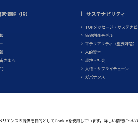
家情報（IR）
サステナビリティ
TOPメッセージ・サステナ
報
価値創造モデル
ー
マテリアリティ（重要課題）
報
人的資本
皆さまへ
環境・社会
問
人権・サプライチェーン
ガバナンス
テクニカルスクエア
インフォメーショ
リエンスの提供を目的としてCookieを使用しています。詳しい情報につい