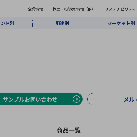
企業情報
株主・投資家情報（IR）
サステナビリティ
レンド別
用途別
マーケット別
キーワード・商品
ケット別
レンド別
途別
品別
ーカ一覧
株主・投資家情報（IR）
サステナビリティ
企業情報
よく検索されているキ
インダストリ
ABOUT MARUBUN
SUSTAINABILITY
IR
通信・ネット
5G・Local
監視・セキュ
あ行
か行
さ行
た行
な行
ミリ波レーダー
、
ワイ
アルDXソリ
ワーク
5G
リティ
ューション
、
AIロボット
、
ここ
・電子部品
動車
ソフトウェア
産業
計測・測
情
企業理念
財務・業績情報
価値創造モデル
A
B
C
D
E
F
G
H
I
J
K
データセン
ミリ波レーダ
製品製造・加
接着・接合
ト順
タ・クラウド
ー
工
サンプルお問い合わせ
メル
U
V
W
X
Y
Z
リューション
民生
組立・ロボティクス
医療
レーザ
最新決算情報
決
役員一覧
環境・社会
シミュレータ
環境構築・開
チャートジェネレーター
有
ー
発システム
連結貸借対照表
決
商品一覧
連結損益計算書
統