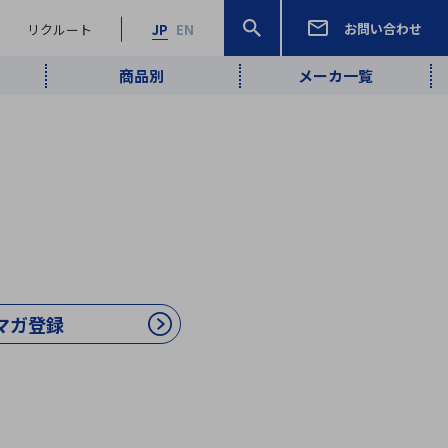
お問い合わせ
リクルート
JP
EN
商品別
メーカ一覧
検索
検索
ーワード
ワイヤレス給
ロボティクス
品質管理・検
は行
ま行
や行
ら行
わ行
ヤレス給電
、
Pocket AI
、
Net Predy
、
メルマガ
計測・検出
電
（AI）
査
から
定・表示機器
報通信
検査・分析機器
宇宙・防衛
ブログ｜ここ
企業概要
IRライブラリー
マテリアリティ（重要課題）
L
M
N
O
P
Q
R
S
T
レーダ・衛星
から始まる最
照射
通信
マガ登録
新技術
ー・光学部品
組込コンピュータ
算短信
沿革
人権・サプライチェーン
半導体・電子
価証券報告書
検索
部品小ロット
算説明会資料
合報告書