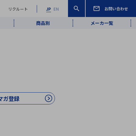
お問い合わせ
リクルート
JP
EN
商品別
メーカ一覧
検索
検索
ーワード
ワイヤレス給
ロボティクス
品質管理・検
は行
ま行
や行
ら行
わ行
ヤレス給電
、
Pocket AI
、
Net Predy
、
メルマガ
計測・検出
電
（AI）
査
から
定・表示機器
報通信
検査・分析機器
宇宙・防衛
ブログ｜ここ
企業概要
IRライブラリー
マテリアリティ（重要課題）
L
M
N
O
P
Q
R
S
T
レーダ・衛星
から始まる最
照射
通信
マガ登録
新技術
ー・光学部品
組込コンピュータ
算短信
沿革
人権・サプライチェーン
半導体・電子
価証券報告書
検索
部品小ロット
算説明会資料
合報告書