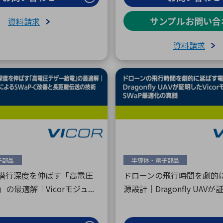
サンプルお問い合
資料請求
資料請求
子部品
半導体・電子部品
の潜行深度を伸ばす「高電圧
ドローンの飛行時間を劇的
の最適解｜Vicorモジュ...
源設計｜Dragonfly UAVが証明