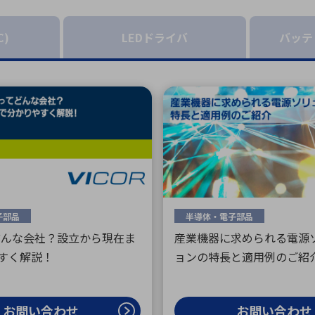
向け・その他
サービス
医
グループ会社
連結キャッシュ・フロー計算書
株
ヒストリカルデータ
I
C)
LEDドライバ
バッテ
個人投資家の皆さまへ
丸文ってどんな会社
会
投資をお考えの皆さまへ
サ
株主優待制度
事
個人投資家様向けイベント
業
丸文用語集
株
資
子部品
半導体・電子部品
てどんな会社？設立から現在ま
産業機器に求められる電源
すく解説！
ョンの特長と適用例のご紹
お問い合わせ
お問い合わせ