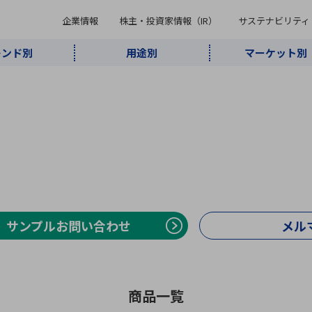
企業情報
株主・投資家情報（IR）
サステナビリティ
レンド別
用途別
マーケット別
キーワード・商品
ケット別
レンド別
途別
品別
ーカ一覧
株主・投資家情報（IR）
サステナビリティ
企業情報
よく検索されているキ
インダストリ
ABOUT MARUBUN
SUSTAINABILITY
IR
通信・ネット
5G・Local
監視・セキュ
あ行
か行
さ行
た行
な行
ミリ波レーダー
、
ワイ
アルDXソリ
ワーク
5G
リティ
ューション
、
AIロボット
、
ここ
・電子部品
動車
ソフトウェア
産業
計測・測
情
企業理念
財務・業績情報
価値創造モデル
A
B
C
D
E
F
G
H
I
J
K
データセン
ミリ波レーダ
製品製造・加
接着・接合
ト順
タ・クラウド
ー
工
サンプルお問い合わせ
メル
U
V
W
X
Y
Z
リューション
民生
組立・ロボティクス
医療
レーザ
最新決算情報
決
役員一覧
環境・社会
シミュレータ
環境構築・開
チャートジェネレーター
有
ー
発システム
連結貸借対照表
決
商品一覧
連結損益計算書
統