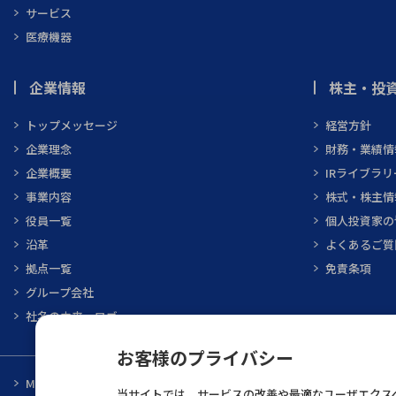
サービス
医療機器
企業情報
株主・投資
トップメッセージ
経営方針
企業理念
財務・業績情
企業概要
IRライブラリ
事業内容
株式・株主情
役員一覧
個人投資家の
沿革
よくあるご質
拠点一覧
免責条項
グループ会社
社名の由来・ロゴ
お客様のプライバシー
MARUBUN CORPORATION
メーカ一覧
当サイトでは、サービスの改善や最適なユーザエクスペ