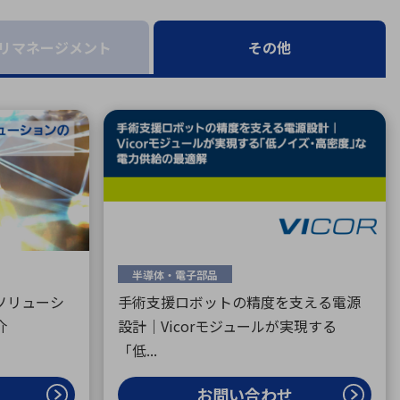
療機器
社名の由来・ロゴ
主通信
Rカレンダー
リマネージメント
その他
よくあるご質問
社に関するご質問
ステナビリティに関するご質問
業内容に関するご質問
績・財務に関するご質問
式に関するご質問
料請求に関するご質問
半導体・電子部品
ソリューシ
手術支援ロボットの精度を支える電源
介
設計｜Vicorモジュールが実現する
「低...
お問い合わせ