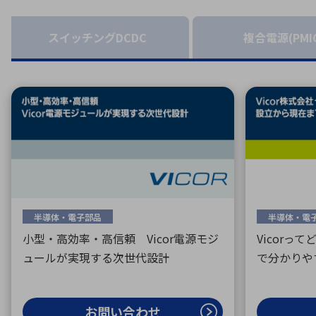
特定用途
拠点一覧
ガバナンス
ディスクロージャー・ポリシー
スイッチングDCDC
複合電源(PMI
株式・株主情報
株式基本情報
株主還元
株価情報
株式手続き
株主総会
定款・株式取扱規程
半導体・電子部品
半導体・電
電子公告
小型・高効率・高信頼 Vicor電源モジ
Vicorっ
ュールが実現する次世代設計
で分かりや
お問い合わせ