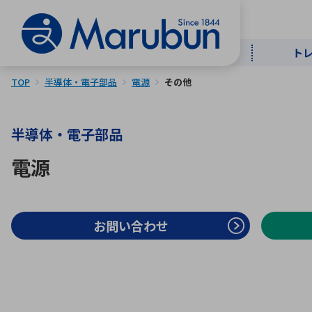
ト
TOP
半導体・電子部品
電源
その他
マー
ト
用
商
メ
半導体・電子部品
50音順
電源
半導体
自
TOPメッセージ・サステナビリ
トップメッセージ
経営方針
ティ基本方針
アルファベッ
お問い合わせ
ICTソ
トップメッセージ
事業内容
人的資本
中期経営計画
コーポレートガバナンス
事業等のリスク