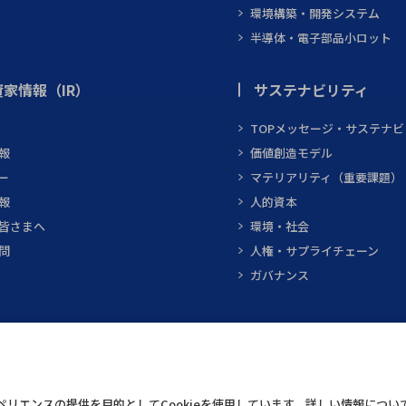
環境構築・開発システム
半導体・電子部品小ロット
家情報（IR）
サステナビリティ
TOPメッセージ・サステナ
報
価値創造モデル
ー
マテリアリティ（重要課題）
報
人的資本
皆さまへ
環境・社会
問
人権・サプライチェーン
ガバナンス
テクニカルスクエア
インフォメーショ
リエンスの提供を目的としてCookieを使用しています。詳しい情報につい