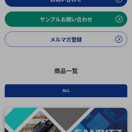
ICTソリューション
民生
組立・ロボティクス
医療
A
B
C
D
ロボティクス（AI）
品質管理・検査
E
F
G
H
サンプルお問い合わせ
I
J
K
L
データセンタ・クラウド
接着・接合
レーザー・光学部品
組込コンピュータ
M
N
O
P
メルマガ登録
Q
R
S
T
ミリ波レーダー
製品製造・加工
U
V
W
X
特定用途向け・その他
サービス
商品一覧
Y
Z
ブログ｜ここから始まる最新技術
レーダ・衛星通信
ALL
検索
医療機器
照射
シミュレーター