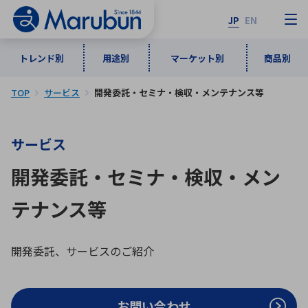
JP
EN
トレンド別
用途別
マーケット別
商品別
TOP
サービス
開発委託・セミナ・検収・メンテナンス等
マーケット別
トレンド別
用途別
商品別
メーカ一覧
サービス
50音順
インダストリアルDXソリューション
通信・ネットワーク
開発委託・セミナ・検収・メン
半導体・電子部品
自動車
ソフトウェア
産業
あ行
か行
さ行
た行
テナンス等
な行
は行
ま行
や行
5G・Local 5G
監視・セキュリティ
ら行
わ行
計測・測定・表示機器
情報通信
検査・分析機器
宇宙・防衛
開発委託、サービスのご紹介
ワイヤレス給電
計測・検出
アルファベット順
お問い合わせ