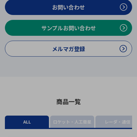
ICTソリューション
民生
組立・ロボティクス
医療
A
B
C
D
お問い合わせ
ロボティクス（AI）
品質管理・検査
E
F
G
H
サンプルお問い合わせ
I
J
K
L
データセンタ・クラウド
接着・接合
レーザー・光学部品
組込コンピュータ
M
N
O
P
メルマガ登録
Q
R
S
T
ミリ波レーダー
製品製造・加工
U
V
W
X
特定用途向け・その他
サービス
Y
Z
ブログ｜ここから始まる最新技術
レーダ・衛星通信
検索
医療機器
商品一覧
照射
ALL
ロケット・人工衛星
レーダ・通信
シミュレーター