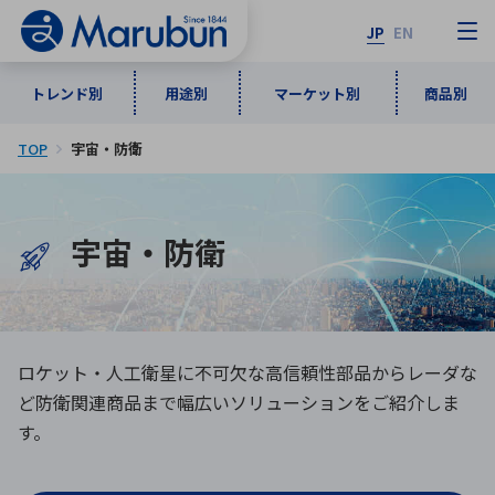
JP
EN
トレンド別
用途別
マーケット別
商品別
TOP
宇宙・防衛
マーケット別
トレンド別
用途別
商品別
メーカ一覧
50音順
宇宙・防衛
インダストリアルDXソリューション
通信・ネットワーク
半導体・電子部品
自動車
ソフトウェア
産業
あ行
か行
さ行
た行
な行
は行
ま行
や行
5G・Local 5G
監視・セキュリティ
ロケット・人工衛星に不可欠な高信頼性部品からレーダな
ら行
わ行
計測・測定・表示機器
情報通信
検査・分析機器
宇宙・防衛
ど防衛関連商品まで幅広いソリューションをご紹介しま
す。
ワイヤレス給電
計測・検出
アルファベット順