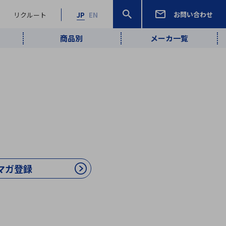
お問い合わせ
リクルート
JP
EN
商品別
メーカ一覧
検索
検索
ーワード
ワイヤレス給
ロボティクス
品質管理・検
は行
ま行
や行
ら行
わ行
ヤレス給電
、
Pocket AI
、
Net Predy
、
メルマガ
計測・検出
電
（AI）
査
から
定・表示機器
報通信
検査・分析機器
宇宙・防衛
ブログ｜ここ
企業概要
IRライブラリー
マテリアリティ（重要課題）
L
M
N
O
P
Q
R
S
T
レーダ・衛星
から始まる最
照射
通信
新技術
マガ登録
ー・光学部品
組込コンピュータ
算短信
沿革
人権・サプライチェーン
半導体・電子
価証券報告書
検索
部品小ロット
算説明会資料
合報告書