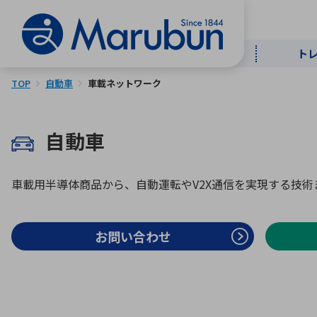
ト
TOP
自動車
車載ネットワーク
マー
ト
用
商
メ
自動車
50音順
半導体
自
車載用半導体商品から、自動運転やV2X通信を実現する技
TOPメッセージ・サステナビリ
トップメッセージ
経営方針
ティ基本方針
アルファベッ
お問い合わせ
ICTソ
トップメッセージ
事業内容
人的資本
中期経営計画
コーポレートガバナンス
事業等のリスク