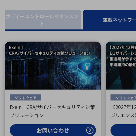
特定用途
拠点一覧
ガバナンス
ディスクロージャー・ポリシー
ボディーコントロールマネジメン
車載ネットワ
ト
株式・株主情報
株式基本情報
株主還元
株価情報
株式手続き
株主総会
定款・株式取扱規程
ソフトウェア
ソフトウェ
電子公告
Exein｜CRA/サイバーセキュリティ対策
【2027年
ソリューション
ジリエンス法
お問い合わせ