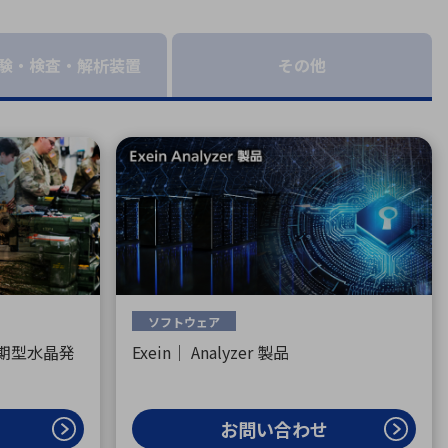
療機器
社名の由来・ロゴ
主通信
Rカレンダー
験・検査・解析装置
その他
よくあるご質問
社に関するご質問
ステナビリティに関するご質問
業内容に関するご質問
績・財務に関するご質問
式に関するご質問
料請求に関するご質問
ソフトウェア
S同期型水晶発
Exein｜ Analyzer 製品
お問い合わせ