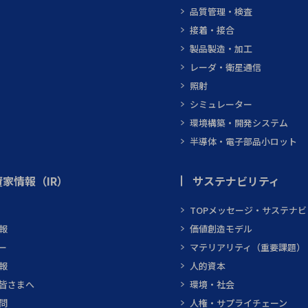
品質管理・検査
接着・接合
製品製造・加工
レーダ・衛星通信
照射
シミュレーター
環境構築・開発システム
半導体・電子部品小ロット
家情報（IR）
サステナビリティ
TOPメッセージ・サステナ
報
価値創造モデル
ー
マテリアリティ（重要課題）
報
人的資本
皆さまへ
環境・社会
問
人権・サプライチェーン