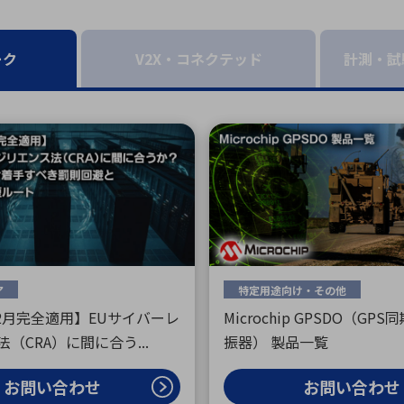
向け・その他
サービス
医
グループ会社
連結キャッシュ・フロー計算書
株
ヒストリカルデータ
I
ーク
V2X・コネクテッド
計測・試
個人投資家の皆さまへ
丸文ってどんな会社
会
投資をお考えの皆さまへ
サ
株主優待制度
事
個人投資家様向けイベント
業
丸文用語集
株
資
ア
特定用途向け・その他
12月完全適用】EUサイバーレ
Microchip GPSDO（GP
（CRA）に間に合う...
振器） 製品一覧
お問い合わせ
お問い合わせ