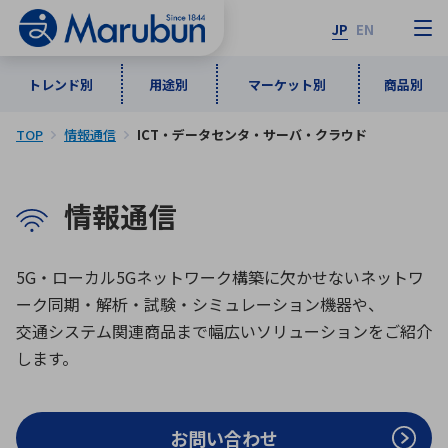
JP
EN
トレンド別
用途別
マーケット別
商品別
TOP
情報通信
ICT・データセンタ・サーバ・クラウド
マーケット別
トレンド別
用途別
商品別
メーカ一覧
情報通信
50音順
インダストリアルDXソリューション
通信・ネットワーク
半導体・電子部品
自動車
ソフトウェア
産業
あ行
か行
さ行
た行
5G・ローカル5Gネットワーク構築に欠かせないネットワ
ーク同期・解析・試験・シミュレーション機器や、
な行
は行
ま行
や行
5G・Local 5G
監視・セキュリティ
交通システム関連商品まで幅広いソリューションをご紹介
ら行
わ行
します。
計測・測定・表示機器
情報通信
検査・分析機器
宇宙・防衛
ワイヤレス給電
計測・検出
アルファベット順
お問い合わせ