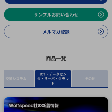
ICTソリューション
民生
組立・ロボティクス
医療
A
B
C
D
ロボティクス（AI）
品質管理・検査
E
F
G
H
サンプルお問い合わせ
I
J
K
L
データセンタ・クラウド
接着・接合
レーザー・光学部品
組込コンピュータ
メルマガ登録
M
N
O
P
Q
R
S
T
ミリ波レーダー
製品製造・加工
U
V
W
X
特定用途向け・その他
サービス
商品一覧
Y
Z
ブログ｜ここから始まる最新技術
レーダ・衛星通信
ICT・データセン
交通システム
タ・サーバ・クラウ
その他
検索
医療機器
ド
照射
シミュレーター