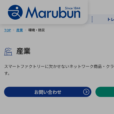
ト
TOP
産業
環境・防災
マー
ト
用
商
メ
産業
50音順
半導体
自
スマートファクトリーに欠かせないネットワーク商品・クラ
TOPメッセージ・サステナビリ
す。
トップメッセージ
経営方針
ティ基本方針
アルファベッ
ICTソ
お問い合わせ
トップメッセージ
事業内容
人的資本
中期経営計画
コーポレートガバナンス
事業等のリスク