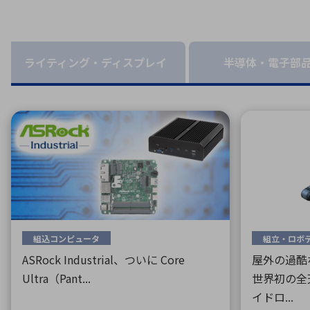
特定用途
拠点一覧
ガバナンス
ディスクロージャー・ポリシー
ライティング・ディスプレイ
半導体・電子部
株式・株主情報
株式基本情報
株主還元
株価情報
株式手続き
株主総会
定款・株式取扱規程
電子公告
組込コンピュータ
組立・ロボ
ASRock Industrial、ついに Core
屋外の過酷
Ultra（Pant...
世界初の全
イドロ...