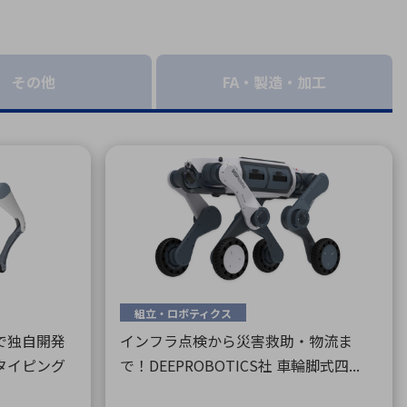
療機器
社名の由来・ロゴ
主通信
Rカレンダー
その他
FA・製造・加工
よくあるご質問
社に関するご質問
ステナビリティに関するご質問
業内容に関するご質問
績・財務に関するご質問
式に関するご質問
料請求に関するご質問
組立・ロボティクス
で独自開発
インフラ点検から災害救助・物流ま
タイピング
で！DEEPROBOTICS社 車輪脚式四...