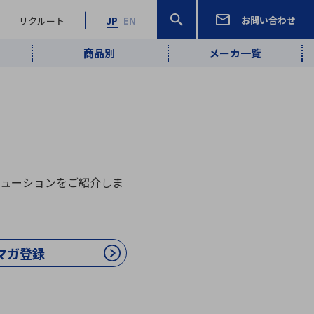
お問い合わせ
リクルート
JP
EN
商品別
メーカ一覧
検索
検索
ーワード
ワイヤレス給
ロボティクス
品質管理・検
は行
ま行
や行
ら行
わ行
ヤレス給電
、
Pocket AI
、
Net Predy
、
メルマガ
計測・検出
電
（AI）
査
から
定・表示機器
報通信
検査・分析機器
宇宙・防衛
ューションをご紹介しま
ブログ｜ここ
企業概要
IRライブラリー
マテリアリティ（重要課題）
L
M
N
O
P
Q
R
S
T
レーダ・衛星
から始まる最
照射
通信
新技術
ー・光学部品
組込コンピュータ
マガ登録
算短信
沿革
人権・サプライチェーン
半導体・電子
価証券報告書
検索
部品小ロット
算説明会資料
合報告書