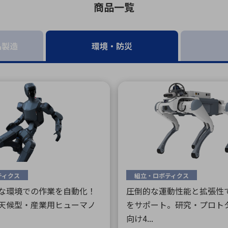
商品一覧
向け・その他
サービス
医
グループ会社
連結キャッシュ・フロー計算書
株
ヒストリカルデータ
I
品製造
環境・防災
個人投資家の皆さまへ
丸文ってどんな会社
会
投資をお考えの皆さまへ
サ
株主優待制度
事
個人投資家様向けイベント
業
丸文用語集
株
資
ティクス
組立・ロボティクス
な環境での作業を自動化！
圧倒的な運動性能と拡張性
天候型・産業用ヒューマノ
をサポート。研究・プロト
向け4...