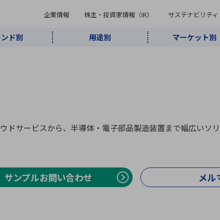
企業情報
株主・投資家情報（IR）
サステナビリティ
レンド別
用途別
マーケット別
キーワード・商品
ケット別
レンド別
途別
品別
ーカ一覧
株主・投資家情報（IR）
サステナビリティ
企業情報
よく検索されているキ
インダストリ
ABOUT MARUBUN
SUSTAINABILITY
IR
通信・ネット
5G・Local
監視・セキュ
あ行
か行
さ行
た行
な行
ミリ波レーダー
、
ワイ
アルDXソリ
ワーク
5G
リティ
ューション
、
AIロボット
、
ここ
・電子部品
動車
ソフトウェア
産業
計測・測
情
ウドサービスから、半導体・電子部品製造装置まで幅広いソリ
企業理念
財務・業績情報
価値創造モデル
A
B
C
D
E
F
G
H
I
J
K
データセン
ミリ波レーダ
製品製造・加
接着・接合
ト順
タ・クラウド
ー
工
U
V
W
X
Y
Z
リューション
民生
組立・ロボティクス
医療
レーザ
サンプルお問い合わせ
最新決算情報
メル
決
役員一覧
環境・社会
シミュレータ
環境構築・開
チャートジェネレーター
有
ー
発システム
連結貸借対照表
決
連結損益計算書
統