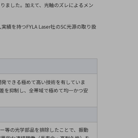
ありました。加えて、光軸のズレによるメン
入実績を持つ
FYLA Laser
社の
SC
光源の取り扱
計・開発できる極めて高い技術を有していま
低差を抑制し、全帯域で極めて均一かつ安
ラー等の光学部品を排除したことで、振動