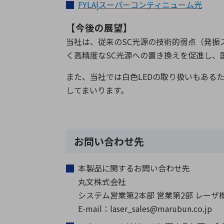
FYLA|スーパーコンティニューム光
【今後の展望】
当社は、従来の
SC
光源の技術的弱点（発振
く高精度な
SC
光源への置き換えを促進し、
また、当社では白色
LED
の取り扱いもある
してまいります。
お問い合わせ先
本製品に関するお問い合わせ先
丸文株式会社
システム営業第
2
本部 営業第
2
部 レーザ
E-mail：laser_sales@marubun.co.jp