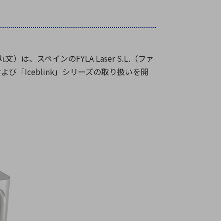
療機器
社名の由来・ロゴ
主通信
Rカレンダー
よくあるご質問
丸文）は、スペインの
FYLA Laser S.L.
（ファ
および「
Iceblink
」シリーズの取り扱いを開
社に関するご質問
ステナビリティに関するご質問
業内容に関するご質問
績・財務に関するご質問
式に関するご質問
料請求に関するご質問