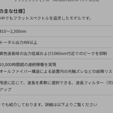
の主な仕様】
の中でもフラットスペクトルを追求したモデルです。
410～
2,300nm
トータル出力
4W
以上
青色波長域の出力低減および
1060nm
付近でのピークを抑制
10,000時間超の連続稼働を実現
オールファイバー構造による装置内の光軸ズレなどの故障リス
用途に応じて、波長を柔軟に選択できる、波長フィルター（可
アップ
bサイトでも紹介しております。詳細は以下よりご覧ください