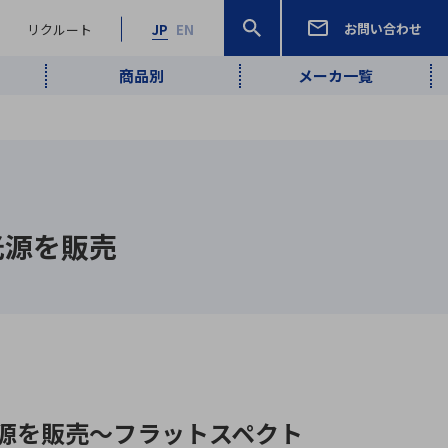
お問い合わせ
リクルート
JP
EN
商品別
メーカ一覧
検索
検索
ーワード
ワイヤレス給
ロボティクス
品質管理・検
は行
ま行
や行
ら行
わ行
ヤレス給電
、
Pocket AI
、
Net Predy
、
メルマガ
計測・検出
電
（AI）
査
光源を販売
から
定・表示機器
報通信
検査・分析機器
宇宙・防衛
ブログ｜ここ
企業概要
IRライブラリー
マテリアリティ（重要課題）
L
M
N
O
P
Q
R
S
T
レーダ・衛星
から始まる最
照射
通信
新技術
ー・光学部品
組込コンピュータ
算短信
沿革
人権・サプライチェーン
半導体・電子
価証券報告書
検索
部品小ロット
算説明会資料
C光源を販売～フラットスペクト
合報告書