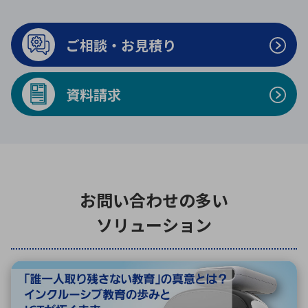
ICTソリューション
民生
組立・ロボティクス
医療
A
B
C
D
ロボティクス（AI）
品質管理・検査
E
F
G
H
ご相談・お見積り
I
J
K
L
データセンタ・クラウド
接着・接合
レーザー・光学部品
組込コンピュータ
M
N
O
P
資料請求
Q
R
S
T
ミリ波レーダー
製品製造・加工
U
V
W
X
特定用途向け・その他
サービス
Y
Z
ブログ｜ここから始まる最新技術
レーダ・衛星通信
お問い合わせの多い
検索
医療機器
ソリューション
照射
シミュレーター