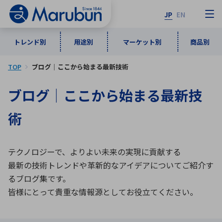
JP
EN
トレンド別
用途別
マーケット別
商品別
TOP
ブログ｜ここから始まる最新技術
マーケット別
トレンド別
用途別
商品別
メーカ一覧
ブログ｜ここから始まる最新技
50音順
インダストリアルDXソリューション
通信・ネットワーク
術
半導体・電子部品
自動車
ソフトウェア
産業
あ行
か行
さ行
た行
テクノロジーで、よりよい未来の実現に貢献する
な行
は行
ま行
や行
5G・Local 5G
監視・セキュリティ
最新の技術トレンドや革新的なアイデアについてご紹介す
ら行
わ行
るブログ集です。
計測・測定・表示機器
情報通信
検査・分析機器
宇宙・防衛
皆様にとって貴重な情報源としてお役立てください。
ワイヤレス給電
計測・検出
アルファベット順