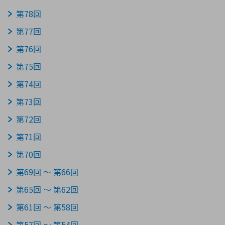
ICTソリューション
民生
組立・ロボティクス
医療
A
B
C
D
ロボティクス（AI）
品質管理・検査
第78回
E
F
G
H
第77回
I
J
K
L
第76回
データセンタ・クラウド
接着・接合
レーザー・光学部品
組込コンピュータ
M
N
O
P
第75回
第74回
Q
R
S
T
ミリ波レーダー
製品製造・加工
第73回
U
V
W
X
特定用途向け・その他
サービス
第72回
Y
Z
ブログ｜ここから始まる最新技術
レーダ・衛星通信
第71回
第70回
検索
医療機器
第69回 ～ 第66回
照射
第65回 ～ 第62回
第61回 ～ 第58回
シミュレーター
第57回 ～ 第54回