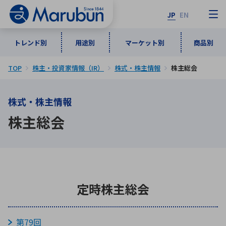
JP
EN
トレンド別
用途別
マーケット別
商品別
TOP
株主・投資家情報（IR）
株式・株主情報
株主総会
マーケット別
トレンド別
用途別
商品別
メーカ一覧
株式・株主情報
50音順
インダストリアルDXソリューション
通信・ネットワーク
株主総会
半導体・電子部品
自動車
ソフトウェア
産業
あ行
か行
さ行
た行
な行
は行
ま行
や行
5G・Local 5G
監視・セキュリティ
ら行
わ行
計測・測定・表示機器
情報通信
検査・分析機器
宇宙・防衛
定時株主総会
ワイヤレス給電
計測・検出
アルファベット順
第79回