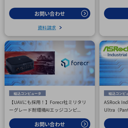
お問い合わせ
資料請求
組込コンピュータ
組込コンピ
【UAVにも採用！】Forecr社ミリタリ
ASRock In
ーグレード耐環境AIエッジコンピ...
Ultra（Pant.
お問い合わせ