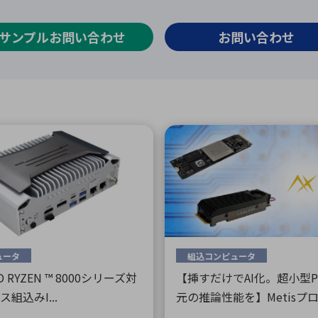
向け・その他
サービス
医
グループ会社
連結キャッシュ・フロー計算書
株
ヒストリカルデータ
I
サンプルお問い合わせ
お問い合わせ
個人投資家の皆さまへ
丸文ってどんな会社
会
投資をお考えの皆さまへ
サ
株主優待制度
事
個人投資家様向けイベント
業
丸文用語集
株
資
ュータ
組込コンピュータ
D RYZEN ™ 8000シリーズ対
【挿すだけでAI化。超小型
組込みI...
元の推論性能を】Metisプロセ