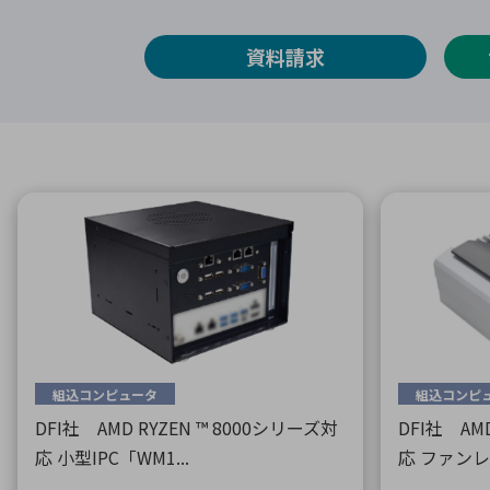
特定用途
拠点一覧
ガバナンス
ディスクロージャー・ポリシー
資料請求
株式・株主情報
株式基本情報
株主還元
株価情報
株式手続き
株主総会
定款・株式取扱規程
電子公告
組込コンピュータ
組込コンピ
DFI社 AMD RYZEN ™ 8000シリーズ対
DFI社 AM
応 小型IPC「WM1...
応 ファンレス