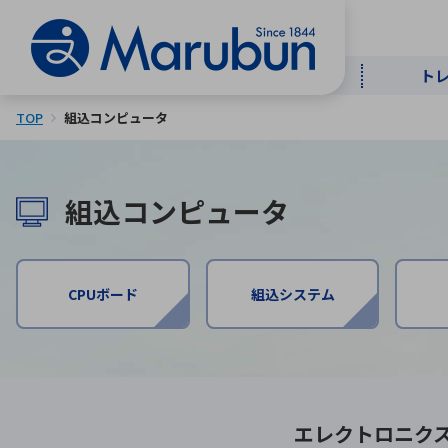
ト
TOP
組込コンピュータ
マー
ト
用
商
メ
組込コンピュータ
50音順
半導体
自
TOPメッセージ・サステナビリ
トップメッセージ
経営方針
CPUボード
組込システム
ティ基本方針
アルファベッ
ICTソ
トップメッセージ
事業内容
人的資本
中期経営計画
コーポレートガバナンス
エレクトロニク
事業等のリスク