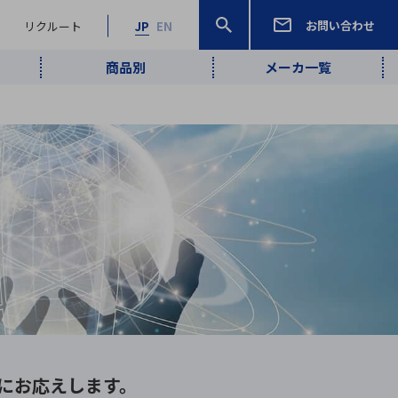
お問い合わせ
リクルート
JP
EN
商品別
メーカ一覧
検索
検索
ーワード
ワイヤレス給
ロボティクス
品質管理・検
は行
ま行
や行
ら行
わ行
ヤレス給電
、
Pocket AI
、
Net Predy
、
メルマガ
計測・検出
電
（AI）
査
から
定・表示機器
報通信
検査・分析機器
宇宙・防衛
ブログ｜ここ
企業概要
IRライブラリー
マテリアリティ（重要課題）
L
M
N
O
P
Q
R
S
T
レーダ・衛星
から始まる最
照射
通信
新技術
ー・光学部品
組込コンピュータ
算短信
沿革
人権・サプライチェーン
半導体・電子
価証券報告書
検索
部品小ロット
算説明会資料
にお応えします。
合報告書