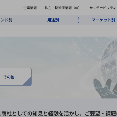
企業情報
株主・投資家情報（IR）
サステナビリティ
レンド別
用途別
マーケット別
キーワード・商品
ケット別
レンド別
途別
品別
ーカ一覧
株主・投資家情報（IR）
サステナビリティ
企業情報
よく検索されているキ
インダストリ
ABOUT MARUBUN
SUSTAINABILITY
IR
通信・ネット
5G・Local
監視・セキュ
あ行
か行
さ行
た行
な行
ミリ波レーダー
、
ワイ
アルDXソリ
ワーク
5G
リティ
ューション
、
AIロボット
、
ここ
・電子部品
動車
ソフトウェア
産業
計測・測
情
企業理念
財務・業績情報
価値創造モデル
A
B
C
D
E
F
G
H
I
J
K
その他
データセン
ミリ波レーダ
製品製造・加
接着・接合
ト順
タ・クラウド
ー
工
U
V
W
X
Y
Z
リューション
民生
組立・ロボティクス
医療
レーザ
最新決算情報
決
役員一覧
環境・社会
シミュレータ
環境構築・開
チャートジェネレーター
有
ー
発システム
連結貸借対照表
決
ス商社としての
知見と経験を活かし、
ご要望・課題
連結損益計算書
統