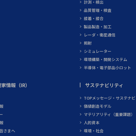
計測・検出
品質管理・検査
接着・接合
製品製造・加工
レーダ・衛星通信
照射
シミュレーター
環境構築・開発システム
半導体・電子部品小ロット
家情報（IR）
サステナビリティ
TOPメッセージ・サステナ
報
価値創造モデル
ー
マテリアリティ（重要課題）
報
人的資本
皆さまへ
環境・社会