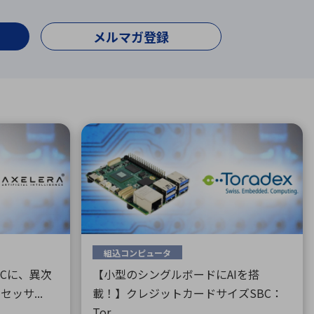
療機器
社名の由来・ロゴ
主通信
Rカレンダー
メルマガ登録
よくあるご質問
社に関するご質問
ステナビリティに関するご質問
業内容に関するご質問
績・財務に関するご質問
式に関するご質問
料請求に関するご質問
組込コンピュータ
PCに、異次
【小型のシングルボードにAIを搭
ッサ...
載！】クレジットカードサイズSBC：
Tor...