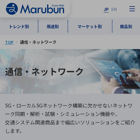
JP
EN
トレンド別
用途別
マーケット別
商品別
TOP
通信・ネットワーク
マーケット別
トレンド別
用途別
商品別
メーカ一覧
通信・ネットワーク
50音順
インダストリアルDXソリューション
通信・ネットワーク
半導体・電子部品
自動車
ソフトウェア
産業
あ行
か行
さ行
た行
な行
は行
ま行
や行
5G・Local 5G
監視・セキュリティ
5G・ローカル5Gネットワーク構築に欠かせないネットワ
ら行
わ行
計測・測定・表示機器
情報通信
検査・分析機器
宇宙・防衛
ーク同期・解析・試験・シミュレーション機器や、
交通システム関連商品まで幅広いソリューションをご紹介
ワイヤレス給電
計測・検出
アルファベット順
します。