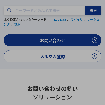
ICTソリューション
民生
組立・ロボティクス
医療
A
B
C
D
ロボティクス（AI）
品質管理・検査
検索
E
F
G
H
よく検索されているキーワード |
Local 5G
、
モバイル
、
データセ
I
J
K
L
ンタ
、
試験
データセンタ・クラウド
接着・接合
レーザー・光学部品
組込コンピュータ
M
N
O
P
Q
R
S
T
お問い合わせ
ミリ波レーダー
製品製造・加工
U
V
W
X
特定用途向け・その他
サービス
メルマガ登録
Y
Z
ブログ｜ここから始まる最新技術
レーダ・衛星通信
検索
医療機器
照射
お問い合わせの多い
ソリューション
シミュレーター