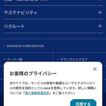
サステナビリティ
リクルート
MARUBUN CORPORATION
メーカ一覧
テクニカルスクエア
お客様のプライバシー
インフォメーション
メルマガ一覧
当サイトでは、サービスの改善や最適なユーザエクスペリエン
お問い合わせ
スの提供を目的としてCookieを使用しています。詳しい情報に
ついては「
個人情報保護方針
」をご覧ください。
ウェブサイト利用規約
個人情報保護について
同意する