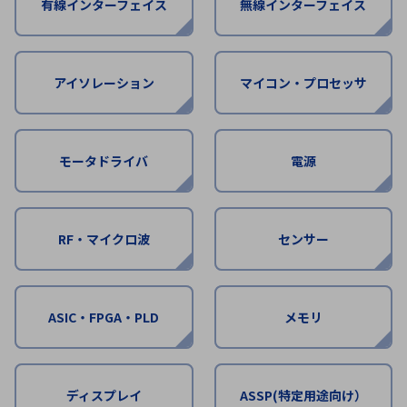
有線インターフェイス
無線インターフェイス
ICTソリューション
民生
組立・ロボティクス
医療
A
B
C
D
ロボティクス（AI）
品質管理・検査
E
F
G
H
アイソレーション
マイコン・プロセッサ
I
J
K
L
データセンタ・クラウド
接着・接合
レーザー・光学部品
組込コンピュータ
M
N
O
P
Q
R
S
T
モータドライバ
電源
ミリ波レーダー
製品製造・加工
U
V
W
X
特定用途向け・その他
サービス
Y
Z
RF・マイクロ波
センサー
ブログ｜ここから始まる最新技術
レーダ・衛星通信
検索
医療機器
ASIC・FPGA・PLD
メモリ
照射
シミュレーター
ディスプレイ
ASSP(特定用途向け）