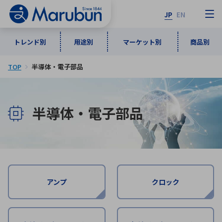
JP
EN
トレンド別
用途別
マーケット別
商品別
TOP
半導体・電子部品
マーケット別
トレンド別
用途別
商品別
メーカ一覧
50音順
半導体・電子部品
インダストリアルDXソリューション
通信・ネットワーク
半導体・電子部品
自動車
ソフトウェア
産業
あ行
か行
さ行
た行
な行
は行
ま行
や行
5G・Local 5G
監視・セキュリティ
ら行
わ行
計測・測定・表示機器
情報通信
検査・分析機器
宇宙・防衛
アンプ
クロック
ワイヤレス給電
計測・検出
アルファベット順