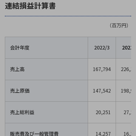
連結損益計算書
ICTソリューション
民生
組立・ロボティクス
医療
A
B
C
D
ロボティクス（AI）
品質管理・検査
E
F
G
H
（百万円）
I
J
K
L
データセンタ・クラウド
接着・接合
レーザー・光学部品
組込コンピュータ
M
N
O
P
会計年度
2022/3
2023/
Q
R
S
T
ミリ波レーダー
製品製造・加工
U
V
W
X
特定用途向け・その他
サービス
売上高
167,794
226,1
Y
Z
ブログ｜ここから始まる最新技術
レーダ・衛星通信
売上原価
147,542
198,9
検索
医療機器
照射
売上総利益
20,251
27,2
シミュレーター
販売費及び一般管理費
14,257
16,2