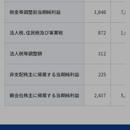
税金等調整前当期純利益
3,848
7,8
法人税､住民税及び事業税
872
1,6
法人税等調整額
312
52
非支配株主に帰属する当期純利益
225
50
親会社株主に帰属する当期純利益
2,437
5,2