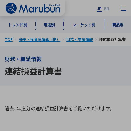
JP
EN
トレンド別
用途別
マーケット別
商品別
TOP
株主・投資家情報（IR）
財務・業績情報
連結損益計算書
マーケット別
トレンド別
用途別
商品別
メーカ一覧
財務・業績情報
50音順
インダストリアルDXソリューション
通信・ネットワーク
連結損益計算書
半導体・電子部品
自動車
ソフトウェア
産業
あ行
か行
さ行
た行
な行
は行
ま行
や行
5G・Local 5G
監視・セキュリティ
ら行
わ行
計測・測定・表示機器
情報通信
検査・分析機器
宇宙・防衛
過去5年度分の連結損益計算書をご覧いただけます。
ワイヤレス給電
計測・検出
アルファベット順