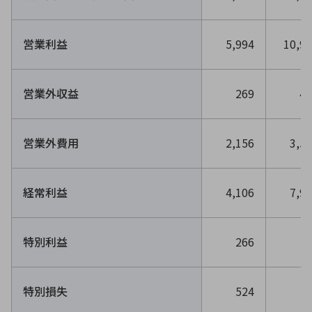
営業利益
5,994
10,9
環境構築・開発システム
営業外収益
269
45
半導体・電子部品小ロット
営業外費用
2,156
3,5
経常利益
4,106
7,9
特別利益
266
特別損失
524
2