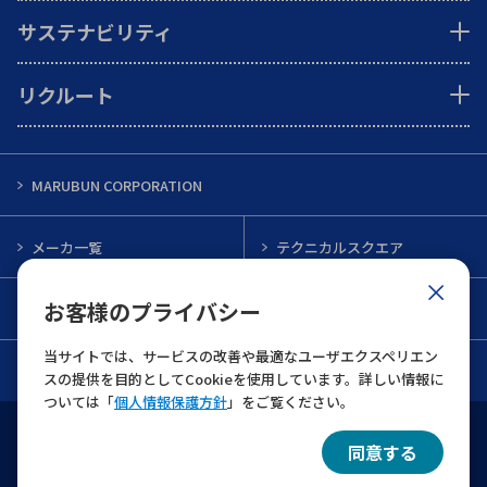
サステナビリティ
リクルート
MARUBUN CORPORATION
メーカ一覧
テクニカルスクエア
お客様のプライバシー
インフォメーション
メルマガ一覧
当サイトでは、サービスの改善や最適なユーザエクスペリエン
お問い合わせ
スの提供を目的としてCookieを使用しています。詳しい情報に
ついては「
個人情報保護方針
」をご覧ください。
ウェブサイト利用規約
個人情報保護について
同意する
© 2022 MARUBUN CORPORATION All Rights Reserved.