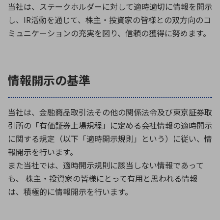
当社は、ステークホルダーに対して適時適切に情報を開示
ICTソリューション
民生
組立・ロボティクス
医療
A
B
C
D
ロボティクス（AI）
品質管理・検査
し、IR活動を通じて、株主・投資家の皆様との双方向のコ
E
F
G
H
ミュニケーションの充実を図り、信頼の獲得に努めます。
I
J
K
L
データセンタ・クラウド
接着・接合
レーザー・光学部品
組込コンピュータ
M
N
O
P
情報開示の基準
Q
R
S
T
ミリ波レーダー
製品製造・加工
U
V
W
X
特定用途向け・その他
サービス
当社は、金融商品取引法その他の関係法令及び東京証券取
Y
Z
引所の「有価証券上場規程」に定める会社情報の適時開示
ブログ｜ここから始まる最新技術
レーダ・衛星通信
に関する規定（以下「適時開示規則」という）に従い、情
報開示を行います。
検索
医療機器
また当社では、適時開示規則に該当しない情報であって
照射
も、 株主・投資家の皆様にとって有用と思われる情報
は、積極的に情報開示を行います。
シミュレーター