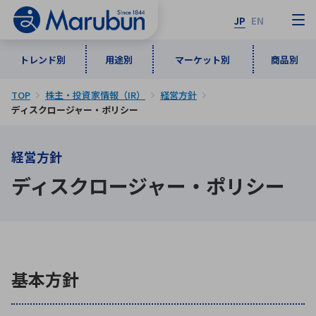
JP
EN
トレンド別
用途別
マーケット別
商品別
TOP
株主・投資家情報（IR）
経営方針
マーケット別
トレンド別
用途別
商品別
メーカ一覧
ディスクロージャー・ポリシー
50音順
経営方針
インダストリアルDXソリューション
通信・ネットワーク
ディスクロージャー・ポリシー
半導体・電子部品
自動車
ソフトウェア
産業
あ行
か行
さ行
た行
な行
は行
ま行
や行
5G・Local 5G
監視・セキュリティ
ら行
わ行
計測・測定・表示機器
情報通信
検査・分析機器
宇宙・防衛
基本方針
ワイヤレス給電
計測・検出
アルファベット順