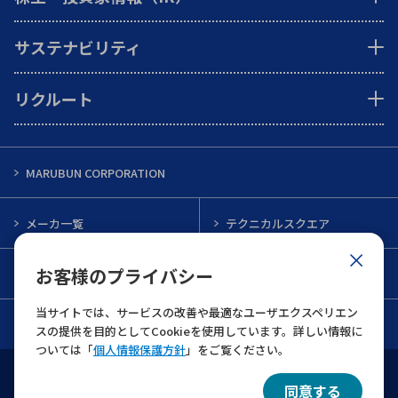
サステナビリティ
リクルート
MARUBUN CORPORATION
メーカ一覧
テクニカルスクエア
お客様のプライバシー
インフォメーション
メルマガ一覧
当サイトでは、サービスの改善や最適なユーザエクスペリエン
お問い合わせ
スの提供を目的としてCookieを使用しています。詳しい情報に
ついては「
個人情報保護方針
」をご覧ください。
ウェブサイト利用規約
個人情報保護について
同意する