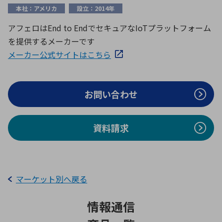
ICTソリューション
民生
組立・ロボティクス
医療
A
B
C
D
本社：アメリカ
設立：2014年
ロボティクス（AI）
品質管理・検査
アフェロはEnd to EndでセキュアなIoTプラットフォーム
E
F
G
H
を提供するメーカーです
I
J
K
L
データセンタ・クラウド
接着・接合
メーカー公式サイトはこちら
レーザー・光学部品
組込コンピュータ
M
N
O
P
Q
R
S
T
お問い合わせ
ミリ波レーダー
製品製造・加工
U
V
W
X
特定用途向け・その他
サービス
Y
Z
資料請求
ブログ｜ここから始まる最新技術
レーダ・衛星通信
検索
医療機器
照射
マーケット別へ戻る
情報通信
シミュレーター