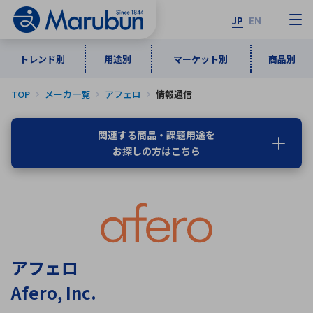
JP
EN
トレンド別
用途別
マーケット別
商品別
TOP
メーカ一覧
アフェロ
情報通信
マーケット別
トレンド別
用途別
商品別
メーカ一覧
関連する商品・課題用途を
お探しの方はこちら
50音順
インダストリアルDXソリューション
通信・ネットワーク
半導体・電子部品
自動車
ソフトウェア
産業
あ行
か行
さ行
た行
な行
は行
ま行
や行
5G・Local 5G
監視・セキュリティ
ら行
わ行
計測・測定・表示機器
情報通信
検査・分析機器
宇宙・防衛
アフェロ
ワイヤレス給電
計測・検出
Afero, Inc.
アルファベット順