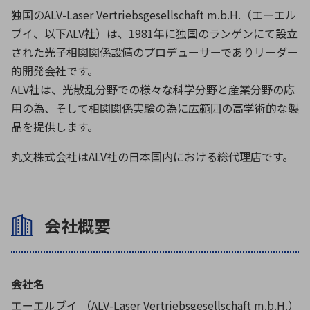
独国のALV-Laser Vertriebsgesellschaft m.b.H.（エーエル
ブイ、以下ALV社）は、1981年に独国のランゲンにて設立
環境構築・開発システム
された光子相関関係設備のプロデューサーでありリーダー
的開発会社です。
ALV社は、光散乱分野での様々な科学分野と産業分野の応
半導体・電子部品小ロット
用の為、そして相関関係実験の為に広範囲の高学術的な製
品を提供します。
丸文株式会社はALV社の日本国内における総代理店です。
会社概要
会社名
エーエルブイ （ALV-Laser Vertriebsgesellschaft m.b.H.）