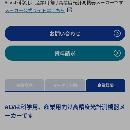
ALVは科学用、産業用向け高精度光計測機器メーカーです
ICTソリューション
民生
組立・ロボティクス
医療
A
B
C
D
ロボティクス（AI）
品質管理・検査
メーカー公式サイトはこちら
E
F
G
H
I
J
K
L
データセンタ・クラウド
接着・接合
お問い合わせ
レーザー・光学部品
組込コンピュータ
M
N
O
P
Q
R
S
T
資料請求
ミリ波レーダー
製品製造・加工
U
V
W
X
特定用途向け・その他
サービス
Y
Z
ブログ｜ここから始まる最新技術
レーダ・衛星通信
取扱商品
マーケット別
企業概要
検索
医療機器
照射
ALVは科学用、産業用向け高精度光計測機器メ
ーカーです
シミュレーター