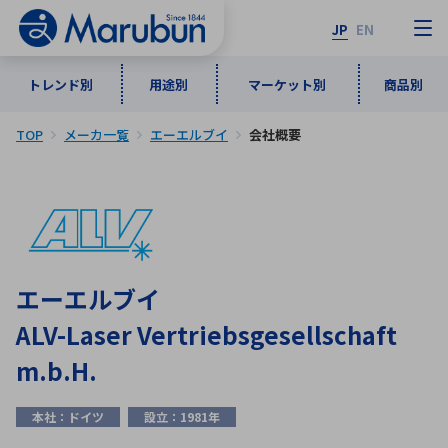
JP
EN
トレンド別
用途別
マーケット別
商品別
TOP
メーカ一覧
エーエルブイ
会社概要
マーケット別
トレンド別
用途別
商品別
メーカ一覧
50音順
インダストリアルDXソリューション
通信・ネットワーク
半導体・電子部品
自動車
ソフトウェア
産業
あ行
か行
さ行
た行
エーエルブイ
な行
は行
ま行
や行
5G・Local 5G
監視・セキュリティ
ALV-Laser Vertriebsgesellschaft
ら行
わ行
計測・測定・表示機器
情報通信
検査・分析機器
宇宙・防衛
m.b.H.
ワイヤレス給電
計測・検出
アルファベット順
本社：ドイツ
設立：1981年