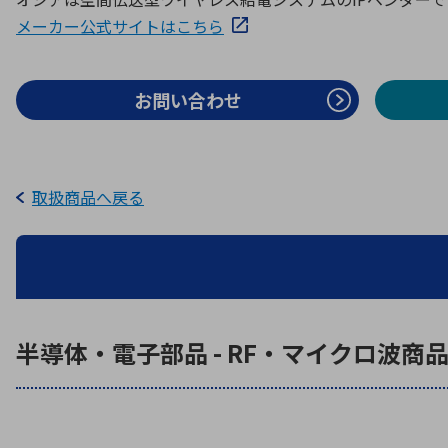
特定用途
拠点一覧
ガバナンス
ディスクロージャー・ポリシー
メーカー公式サイトはこちら
お問い合わせ
株式・株主情報
株式基本情報
取扱商品へ戻る
株主還元
株価情報
株式手続き
株主総会
定款・株式取扱規程
電子公告
半導体・電子部品 - RF・マイクロ波
商