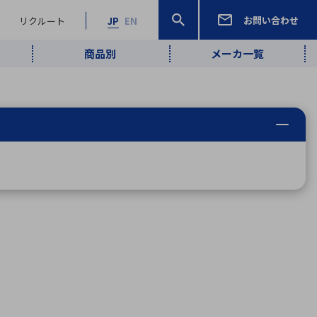
お問い合わせ
リクルート
JP
EN
商品別
メーカ一覧
検索
検索
ーワード
ワイヤレス給
ロボティクス
品質管理・検
は行
ま行
や行
ら行
わ行
ヤレス給電
、
Pocket AI
、
Net Predy
、
メルマガ
計測・検出
電
（AI）
査
から
定・表示機器
報通信
検査・分析機器
宇宙・防衛
ブログ｜ここ
企業概要
IRライブラリー
マテリアリティ（重要課題）
L
M
N
O
P
Q
R
S
T
レーダ・衛星
から始まる最
照射
通信
新技術
ー・光学部品
組込コンピュータ
算短信
沿革
人権・サプライチェーン
半導体・電子
価証券報告書
検索
部品小ロット
算説明会資料
合報告書