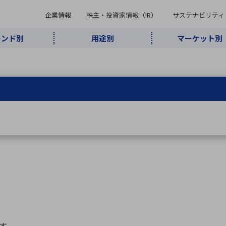
企業情報
株主・投資家情報（IR）
サステナビリティ
レンド別
用途別
マーケット別
キーワード・商品
ケット別
レンド別
途別
品別
ーカ一覧
株主・投資家情報（IR）
サステナビリティ
企業情報
よく検索されているキ
インダストリ
ABOUT MARUBUN
SUSTAINABILITY
IR
通信・ネット
5G・Local
監視・セキュ
あ行
か行
さ行
た行
な行
ミリ波レーダー
、
ワイ
アルDXソリ
ワーク
5G
リティ
ューション
、
AIロボット
、
ここ
・電子部品
動車
ソフトウェア
産業
計測・測
情
企業理念
財務・業績情報
価値創造モデル
A
B
C
D
E
F
G
H
I
J
K
データセン
ミリ波レーダ
製品製造・加
接着・接合
ト順
タ・クラウド
ー
工
U
V
W
X
Y
Z
リューション
民生
組立・ロボティクス
医療
レーザ
最新決算情報
決
役員一覧
環境・社会
シミュレータ
環境構築・開
チャートジェネレーター
有
ー
発システム
連結貸借対照表
決
連結損益計算書
統
す