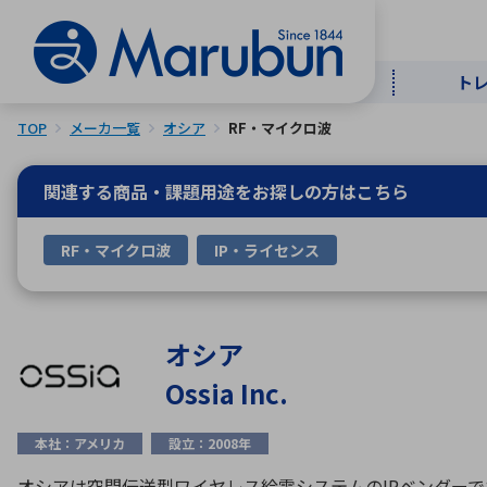
ト
TOP
メーカ一覧
オシア
RF・マイクロ波
マー
ト
用
商
メ
関連する商品・課題用途を
お探しの方はこちら
50音順
RF・マイクロ波
IP・ライセンス
半導体
自
TOPメッセージ・サステナビリ
トップメッセージ
経営方針
ティ基本方針
アルファベッ
オシア
Ossia Inc.
ICTソ
トップメッセージ
事業内容
人的資本
中期経営計画
本社：アメリカ
設立：2008年
コーポレートガバナンス
事業等のリスク
オシアは空間伝送型ワイヤレス給電システムのIPベンダーで