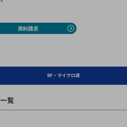
向け・その他
サービス
医
グループ会社
連結キャッシュ・フロー計算書
株
ヒストリカルデータ
I
資料請求
個人投資家の皆さまへ
丸文ってどんな会社
会
投資をお考えの皆さまへ
サ
株主優待制度
事
個人投資家様向けイベント
業
RF・マイクロ波
丸文用語集
株
資
品一覧