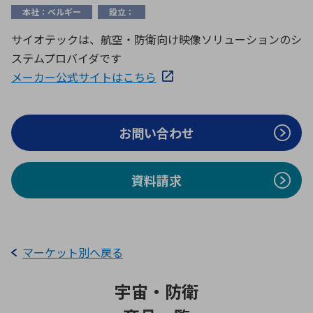
ICTソリューション
民生
組立・ロボティクス
医療
A
B
C
D
本社：ベルギー
設立：
ロボティクス（AI）
品質管理・検査
サイオテックは、航空・防衛向け映像ソリューションのシ
E
F
G
H
ステムプロバイダです
I
J
K
L
データセンタ・クラウド
接着・接合
メーカー公式サイトはこちら
レーザー・光学部品
組込コンピュータ
M
N
O
P
Q
R
S
T
お問い合わせ
ミリ波レーダー
製品製造・加工
U
V
W
X
特定用途向け・その他
サービス
Y
Z
資料請求
ブログ｜ここから始まる最新技術
レーダ・衛星通信
検索
医療機器
照射
マーケット別へ戻る
宇宙・防衛
シミュレーター