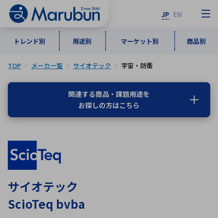
JP
EN
トレンド別
用途別
マーケット別
商品別
TOP
メーカ一覧
サイオテック
宇宙・防衛
マーケット別
トレンド別
用途別
商品別
メーカ一覧
関連する商品・課題用途を
お探しの方はこちら
50音順
インダストリアルDXソリューション
通信・ネットワーク
半導体・電子部品
自動車
ソフトウェア
産業
あ行
か行
さ行
た行
な行
は行
ま行
や行
5G・Local 5G
監視・セキュリティ
ら行
わ行
計測・測定・表示機器
情報通信
検査・分析機器
宇宙・防衛
サイオテック
ワイヤレス給電
計測・検出
ScioTeq bvba
アルファベット順