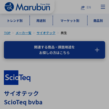
JP
EN
トレンド別
用途別
マーケット別
商品別
TOP
メーカ一覧
サイオテック
民生
マーケット別
トレンド別
用途別
商品別
メーカ一覧
関連する商品・課題用途を
お探しの方はこちら
50音順
インダストリアルDXソリューション
通信・ネットワーク
半導体・電子部品
自動車
ソフトウェア
産業
あ行
か行
さ行
た行
な行
は行
ま行
や行
5G・Local 5G
監視・セキュリティ
ら行
わ行
計測・測定・表示機器
情報通信
検査・分析機器
宇宙・防衛
サイオテック
ワイヤレス給電
計測・検出
ScioTeq bvba
アルファベット順