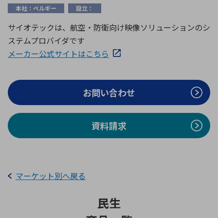
ICTソリューション
民生
組立・ロボティクス
医療
A
B
C
D
本社：ベルギー
設立：
ロボティクス（AI）
品質管理・検査
サイオテックは、航空・防衛向け映像ソリューションのシ
E
F
G
H
ステムプロバイダです
I
J
K
L
データセンタ・クラウド
接着・接合
メーカー公式サイトはこちら
レーザー・光学部品
組込コンピュータ
M
N
O
P
Q
R
S
T
お問い合わせ
ミリ波レーダー
製品製造・加工
U
V
W
X
特定用途向け・その他
サービス
Y
Z
資料請求
ブログ｜ここから始まる最新技術
レーダ・衛星通信
検索
医療機器
照射
マーケット別へ戻る
民生
シミュレーター