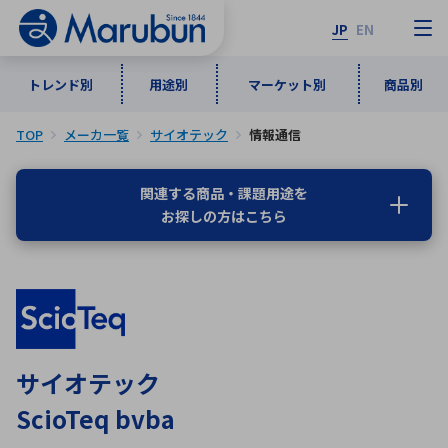
JP
EN
トレンド別
用途別
マーケット別
商品別
TOP
メーカ一覧
サイオテック
情報通信
マーケット別
トレンド別
用途別
商品別
メーカ一覧
関連する商品・課題用途を
お探しの方はこちら
50音順
インダストリアルDXソリューション
通信・ネットワーク
半導体・電子部品
自動車
ソフトウェア
産業
あ行
か行
さ行
た行
な行
は行
ま行
や行
5G・Local 5G
監視・セキュリティ
ら行
わ行
計測・測定・表示機器
情報通信
検査・分析機器
宇宙・防衛
サイオテック
ワイヤレス給電
計測・検出
ScioTeq bvba
アルファベット順