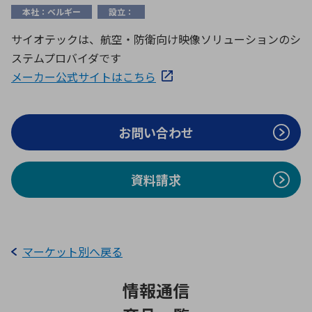
ICTソリューション
民生
組立・ロボティクス
医療
A
B
C
D
本社：ベルギー
設立：
ロボティクス（AI）
品質管理・検査
サイオテックは、航空・防衛向け映像ソリューションのシ
E
F
G
H
ステムプロバイダです
I
J
K
L
データセンタ・クラウド
接着・接合
メーカー公式サイトはこちら
レーザー・光学部品
組込コンピュータ
M
N
O
P
Q
R
S
T
お問い合わせ
ミリ波レーダー
製品製造・加工
U
V
W
X
特定用途向け・その他
サービス
Y
Z
資料請求
ブログ｜ここから始まる最新技術
レーダ・衛星通信
検索
医療機器
照射
マーケット別へ戻る
情報通信
シミュレーター