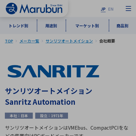
JP
EN
トレンド別
用途別
マーケット別
商品別
TOP
メーカ一覧
サンリツオートメイション
会社概要
マーケット別
トレンド別
用途別
商品別
メーカ一覧
50音順
インダストリアルDXソリューション
通信・ネットワーク
半導体・電子部品
自動車
ソフトウェア
産業
あ行
か行
さ行
た行
サンリツオートメイション
な行
は行
ま行
や行
5G・Local 5G
監視・セキュリティ
Sanritz Automation
ら行
わ行
計測・測定・表示機器
情報通信
検査・分析機器
宇宙・防衛
本社：日本
設立：1971年
ワイヤレス給電
計測・検出
アルファベット順
サンリツオートメイションはVMEbus、CompactPCIをな
どの産業向けPCボードメーカーです