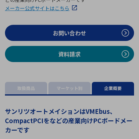
ICTソリューション
民生
組立・ロボティクス
医療
A
B
C
D
メーカー公式サイトはこちら
ロボティクス（AI）
品質管理・検査
E
F
G
H
I
J
K
L
お問い合わせ
データセンタ・クラウド
接着・接合
レーザー・光学部品
組込コンピュータ
M
N
O
P
Q
R
S
T
資料請求
ミリ波レーダー
製品製造・加工
U
V
W
X
特定用途向け・その他
サービス
Y
Z
ブログ｜ここから始まる最新技術
レーダ・衛星通信
取扱商品
マーケット別
企業概要
検索
医療機器
照射
サンリツオートメイションはVMEbus、
CompactPCIをなどの産業向けPCボードメー
カーです
シミュレーター