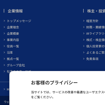
企業情報
株主・投資
トップメッセージ
経営方針
企業理念
財務・業績情
企業概要
IRライブラリ
事業内容
株式・株主情
役員一覧
個人投資家の
沿革
よくあるご質
拠点一覧
免責条項
グループ会社
社名の由来・ロゴ
お客様のプライバシー
MARUBUN CORPORATION
メーカ一覧
当サイトでは、サービスの改善や最適なユーザエクスペ
をご覧ください。
ウェブサイト利用規約
個人情報保護について