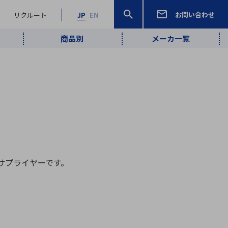
お問い合わせ
リクルート
JP
EN
商品別
メーカ一覧
検索
検索
ーワード
ワイヤレス給
ロボティクス
品質管理・検
は行
ま行
や行
ら行
わ行
ヤレス給電
、
Pocket AI
、
Net Predy
、
メルマガ
計測・検出
電
（AI）
査
から
定・表示機器
報通信
検査・分析機器
宇宙・防衛
ブログ｜ここ
企業概要
IRライブラリー
マテリアリティ（重要課題）
L
M
N
O
P
Q
R
S
T
レーダ・衛星
から始まる最
照射
通信
サプライヤーです。
新技術
ー・光学部品
組込コンピュータ
算短信
沿革
人権・サプライチェーン
半導体・電子
価証券報告書
検索
部品小ロット
算説明会資料
合報告書