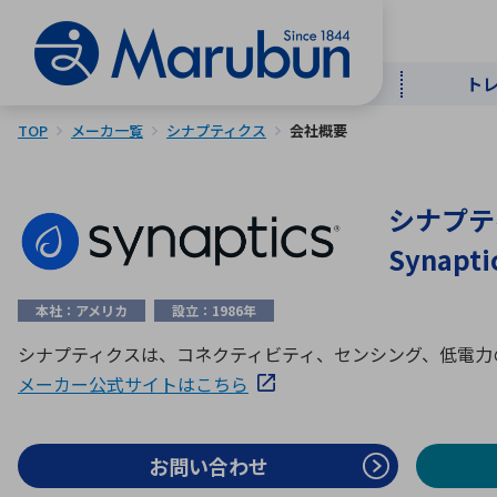
ト
TOP
メーカ一覧
シナプティクス
会社概要
マー
ト
用
商
メ
シナプテ
50音順
Synapti
半導体
自
TOPメッセージ・サステナビリ
本社：アメリカ
設立：1986年
トップメッセージ
経営方針
ティ基本方針
アルファベッ
シナプティクスは、コネクティビティ、センシング、低電力
メーカー公式サイトはこちら
ICTソ
トップメッセージ
事業内容
人的資本
中期経営計画
コーポレートガバナンス
お問い合わせ
事業等のリスク