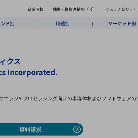
企業情報
株主・投資家情報（IR）
サステナビリティ
レンド別
用途別
マーケット別
キーワード・商品
ケット別
レンド別
途別
品別
ーカ一覧
株主・投資家情報（IR）
サステナビリティ
企業情報
ィクス
よく検索されているキ
インダストリ
ABOUT MARUBUN
SUSTAINABILITY
IR
通信・ネット
5G・Local
監視・セキュ
あ行
か行
さ行
た行
な行
ミリ波レーダー
、
ワイ
アルDXソリ
cs Incorporated.
ワーク
5G
リティ
ューション
、
AIロボット
、
ここ
・電子部品
動車
ソフトウェア
産業
計測・測
情
企業理念
財務・業績情報
価値創造モデル
A
B
C
D
E
F
G
H
I
J
K
データセン
ミリ波レーダ
製品製造・加
接着・接合
ト順
タ・クラウド
ー
工
のエッジAIプロセッシング向けの半導体およびソフトウェアの
U
V
W
X
Y
Z
リューション
民生
組立・ロボティクス
医療
レーザ
最新決算情報
決
役員一覧
環境・社会
シミュレータ
環境構築・開
チャートジェネレーター
有
ー
発システム
連結貸借対照表
決
資料請求
連結損益計算書
統