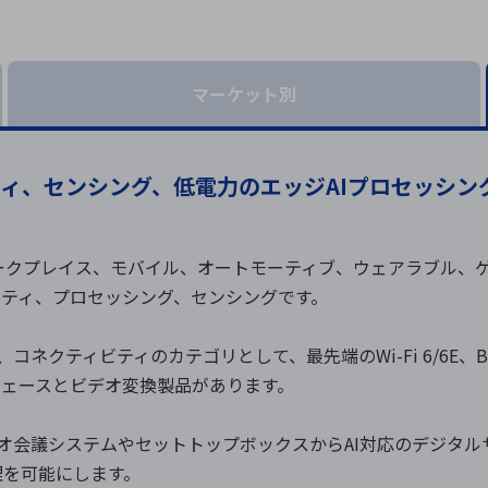
向け・その他
サービス
医
グループ会社
連結キャッシュ・フロー計算書
株
ヒストリカルデータ
I
マーケット別
個人投資家の皆さまへ
ィ、センシング、低電力のエッジAIプロセッシン
丸文ってどんな会社
会
投資をお考えの皆さまへ
サ
株主優待制度
事
、ワークプレイス、モバイル、オートモーティブ、ウェアラブル、ゲ
個人投資家様向けイベント
業
ビティ、プロセッシング、センシングです。
丸文用語集
株
資
ネクティビティのカテゴリとして、最先端のWi-Fi 6/6E、Bluetoot
タフェースとビデオ変換製品があります。
、ビデオ会議システムやセットトップボックスからAI対応のデジ
理を可能にします。