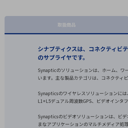
特定用途
拠点一覧
ガバナンス
ディスクロージャー・ポリシー
取扱商品
株式・株主情報
シナプティクスは、コネクティビテ
株式基本情報
のサプライヤです。
株主還元
株価情報
Synapticのソリューションは、ホーム
株式手続き
います。主な製品カテゴリは、コネクティ
株主総会
定款・株式取扱規程
Synapticsのワイヤレスソリューションには、コ
電子公告
L1+L5デュアル周波数GPS、ビデオイン
Synapticsのビデオソリューションは
まなアプリケーションのマルチメディア処