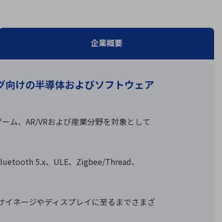
療機器
社名の由来・ロゴ
主通信
Rカレンダー
企業概要
よくあるご質問
グ向けの半導体およびソフトウェア
社に関するご質問
ステナビリティに関するご質問
業内容に関するご質問
ーム、AR/VRおよび産業分野を対象として
績・財務に関するご質問
式に関するご質問
料請求に関するご質問
h 5.x、ULE、Zigbee/Thread、
タルサイネージやディスプレイに至るまでさまざ