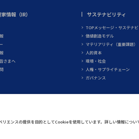
家情報（IR）
サステナビリティ
TOPメッセージ・サステナ
報
価値創造モデル
ー
マテリアリティ（重要課題）
報
人的資本
皆さまへ
環境・社会
問
人権・サプライチェーン
ガバナンス
テクニカルスクエア
インフォメーショ
リエンスの提供を目的としてCookieを使用しています。詳しい情報につい