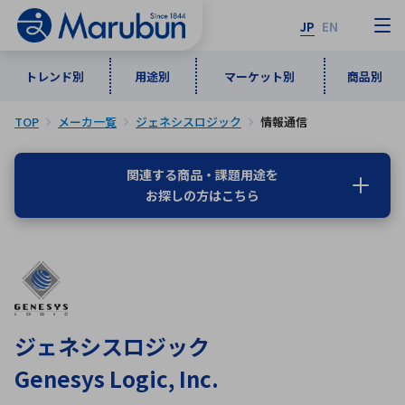
JP
EN
トレンド別
用途別
マーケット別
商品別
TOP
メーカ一覧
ジェネシスロジック
情報通信
マーケット別
トレンド別
用途別
商品別
メーカ一覧
関連する商品・課題用途を
お探しの方はこちら
50音順
インダストリアルDXソリューション
通信・ネットワーク
半導体・電子部品
自動車
ソフトウェア
産業
あ行
か行
さ行
た行
な行
は行
ま行
や行
5G・Local 5G
監視・セキュリティ
ら行
わ行
計測・測定・表示機器
情報通信
検査・分析機器
宇宙・防衛
ジェネシスロジック
ワイヤレス給電
計測・検出
Genesys Logic, Inc.
アルファベット順