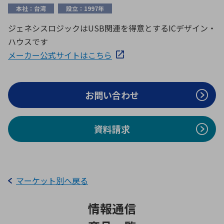
ICTソリューション
民生
組立・ロボティクス
医療
A
B
C
D
本社：台湾
設立：1997年
ロボティクス（AI）
品質管理・検査
ジェネシスロジックはUSB関連を得意とするICデザイン・
E
F
G
H
ハウスです
I
J
K
L
データセンタ・クラウド
接着・接合
メーカー公式サイトはこちら
レーザー・光学部品
組込コンピュータ
M
N
O
P
Q
R
S
T
お問い合わせ
ミリ波レーダー
製品製造・加工
U
V
W
X
特定用途向け・その他
サービス
Y
Z
資料請求
ブログ｜ここから始まる最新技術
レーダ・衛星通信
検索
医療機器
照射
マーケット別へ戻る
情報通信
シミュレーター