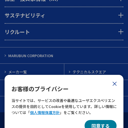
サステナビリティ
リクルート
MARUBUN CORPORATION
メーカ一覧
テクニカルスクエア
お客様のプライバシー
インフォメーション
メルマガ一覧
当サイトでは、サービスの改善や最適なユーザエクスペリエン
お問い合わせ
スの提供を目的としてCookieを使用しています。詳しい情報に
ついては「
個人情報保護方針
」をご覧ください。
ウェブサイト利用規約
個人情報保護について
同意する