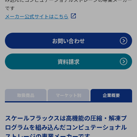
ICTソリューション
民生
組立・ロボティクス
医療
A
B
C
D
です
ロボティクス（AI）
品質管理・検査
メーカー公式サイトはこちら
E
F
G
H
I
J
K
L
データセンタ・クラウド
接着・接合
レーザー・光学部品
組込コンピュータ
M
N
O
P
お問い合わせ
Q
R
S
T
ミリ波レーダー
製品製造・加工
資料請求
U
V
W
X
特定用途向け・その他
サービス
Y
Z
ブログ｜ここから始まる最新技術
レーダ・衛星通信
取扱商品
マーケット別
企業概要
検索
医療機器
照射
スケールフラックスは高機能の圧縮・解凍プ
ログラムを組み込んだコンピュテーショナル
シミュレーター
ストレージの専業メーカーです