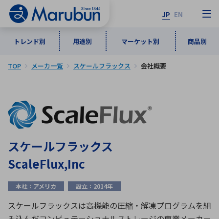
JP
EN
トレンド別
用途別
マーケット別
商品別
TOP
メーカ一覧
スケールフラックス
会社概要
マーケット別
トレンド別
用途別
商品別
メーカ一覧
50音順
インダストリアルDXソリューション
通信・ネットワーク
半導体・電子部品
自動車
ソフトウェア
産業
あ行
か行
さ行
た行
スケールフラックス
な行
は行
ま行
や行
5G・Local 5G
監視・セキュリティ
ScaleFlux,Inc
ら行
わ行
計測・測定・表示機器
情報通信
検査・分析機器
宇宙・防衛
本社：アメリカ
設立：2014年
ワイヤレス給電
計測・検出
アルファベット順
スケールフラックスは高機能の圧縮・解凍プログラムを組
み込んだコンピュテーショナルストレージの専業メーカー