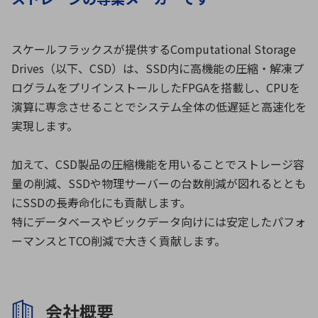
環境構築・開発システム
スケールフラックスが提供するComputational Storage
Drives（以下、CSD）は、SSD内に高機能の圧縮・解凍プ
ログラムをプリインストールしたFPGAを搭載し、CPUを
演算に専念させることでシステム全体の低遅延と高速化を
半導体・電子部品小ロット
実現します。
加えて、CSD製品の圧縮機能を用いることでストレージ容
量の削減、SSDや物理サーバーの台数削減が図れるととも
にSSDの長寿命化にも貢献します。
特にデータベースやビックデータ向けには安定したパフォ
ーマンスとTCO削減で大きく貢献します。
会社概要