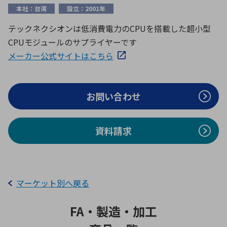
ICTソリューション
民生
組立・ロボティクス
医療
A
B
C
D
本社：台湾
設立：2001年
ロボティクス（AI）
品質管理・検査
テックネクシオンは低消費電力のCPUを搭載した超小型
E
F
G
H
CPUモジュールのサプライヤーです
I
J
K
L
データセンタ・クラウド
接着・接合
メーカー公式サイトはこちら
レーザー・光学部品
組込コンピュータ
M
N
O
P
Q
R
S
T
お問い合わせ
ミリ波レーダー
製品製造・加工
U
V
W
X
特定用途向け・その他
サービス
Y
Z
資料請求
ブログ｜ここから始まる最新技術
レーダ・衛星通信
検索
医療機器
照射
マーケット別へ戻る
FA・製造・加工
シミュレーター