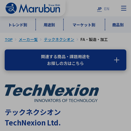
JP
EN
トレンド別
用途別
マーケット別
商品別
TOP
メーカ一覧
テックネクシオン
FA・製造・加工
マーケット別
トレンド別
用途別
商品別
メーカ一覧
関連する商品・課題用途を
お探しの方はこちら
50音順
インダストリアルDXソリューション
通信・ネットワーク
半導体・電子部品
自動車
ソフトウェア
産業
あ行
か行
さ行
た行
な行
は行
ま行
や行
5G・Local 5G
監視・セキュリティ
ら行
わ行
計測・測定・表示機器
情報通信
検査・分析機器
宇宙・防衛
テックネクシオン
ワイヤレス給電
計測・検出
TechNexion Ltd.
アルファベット順