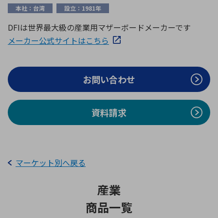
ICTソリューション
民生
組立・ロボティクス
医療
A
B
C
D
本社：台湾
設立：1981年
ロボティクス（AI）
品質管理・検査
DFIは世界最大級の産業用マザーボードメーカーです
E
F
G
H
メーカー公式サイトはこちら
I
J
K
L
データセンタ・クラウド
接着・接合
レーザー・光学部品
組込コンピュータ
M
N
O
P
お問い合わせ
Q
R
S
T
ミリ波レーダー
製品製造・加工
U
V
W
X
特定用途向け・その他
サービス
資料請求
Y
Z
ブログ｜ここから始まる最新技術
レーダ・衛星通信
検索
医療機器
マーケット別へ戻る
照射
産業
商品一覧
シミュレーター