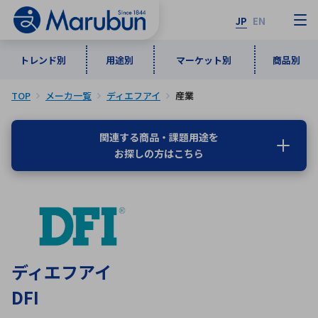
JP
EN
トレンド別
用途別
マーケット別
商品別
TOP
メーカ一覧
ディエフアイ
産業
マーケット別
トレンド別
用途別
商品別
メーカ一覧
関連する商品・課題用途を
お探しの方はこちら
50音順
インダストリアルDXソリューション
通信・ネットワーク
半導体・電子部品
自動車
ソフトウェア
産業
あ行
か行
さ行
た行
な行
は行
ま行
や行
5G・Local 5G
監視・セキュリティ
ら行
わ行
計測・測定・表示機器
情報通信
検査・分析機器
宇宙・防衛
ディエフアイ
ワイヤレス給電
計測・検出
DFI
アルファベット順