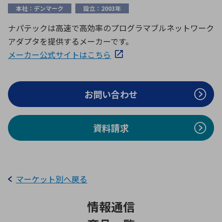
ICTソリューション
民生
組立・ロボティクス
医療
A
B
C
D
本社：デンマーク
設立：2003年
ロボティクス（AI）
品質管理・検査
ナパテックは高速で高効率のプログラマブルネットワーク
E
F
G
H
アダプタを提供するメーカーです。
I
J
K
L
データセンタ・クラウド
接着・接合
メーカー公式サイトはこちら
レーザー・光学部品
組込コンピュータ
M
N
O
P
Q
R
S
T
お問い合わせ
ミリ波レーダー
製品製造・加工
U
V
W
X
特定用途向け・その他
サービス
Y
Z
資料請求
ブログ｜ここから始まる最新技術
レーダ・衛星通信
検索
医療機器
照射
マーケット別へ戻る
情報通信
シミュレーター