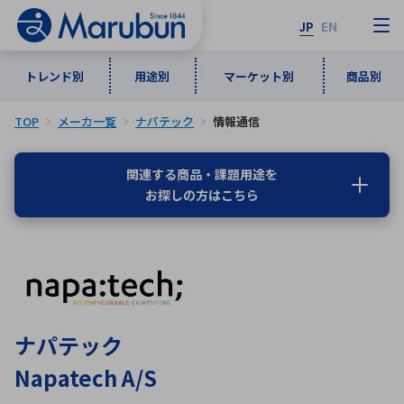
JP
EN
トレンド別
用途別
マーケット別
商品別
TOP
メーカ一覧
ナパテック
情報通信
マーケット別
トレンド別
用途別
商品別
メーカ一覧
関連する商品・課題用途を
お探しの方はこちら
50音順
インダストリアルDXソリューション
通信・ネットワーク
半導体・電子部品
自動車
ソフトウェア
産業
あ行
か行
さ行
た行
な行
は行
ま行
や行
5G・Local 5G
監視・セキュリティ
ら行
わ行
計測・測定・表示機器
情報通信
検査・分析機器
宇宙・防衛
ナパテック
ワイヤレス給電
計測・検出
Napatech A/S
アルファベット順