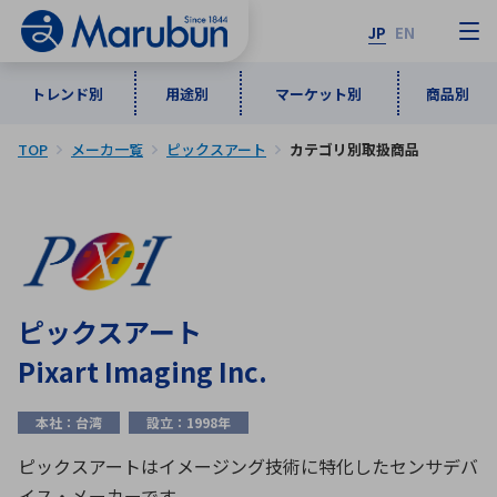
JP
EN
トレンド別
用途別
マーケット別
商品別
TOP
メーカ一覧
ピックスアート
カテゴリ別取扱商品
マーケット別
トレンド別
用途別
商品別
メーカ一覧
50音順
インダストリアルDXソリューション
通信・ネットワーク
半導体・電子部品
自動車
ソフトウェア
産業
あ行
か行
さ行
た行
ピックスアート
な行
は行
ま行
や行
5G・Local 5G
監視・セキュリティ
Pixart Imaging Inc.
ら行
わ行
計測・測定・表示機器
情報通信
検査・分析機器
宇宙・防衛
本社：台湾
設立：1998年
ワイヤレス給電
計測・検出
アルファベット順
ピックスアートはイメージング技術に特化したセンサデバ
イス・メーカーです