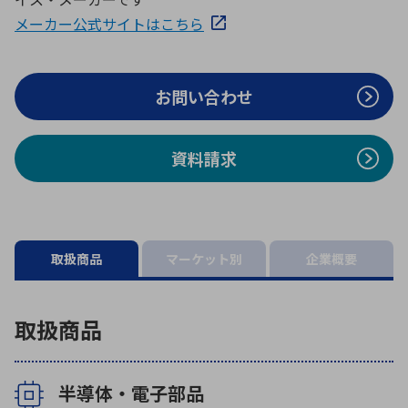
ICTソリューション
民生
組立・ロボティクス
医療
A
B
C
D
メーカー公式サイトはこちら
ロボティクス（AI）
品質管理・検査
E
F
G
H
I
J
K
L
お問い合わせ
データセンタ・クラウド
接着・接合
レーザー・光学部品
組込コンピュータ
M
N
O
P
Q
R
S
T
資料請求
ミリ波レーダー
製品製造・加工
U
V
W
X
特定用途向け・その他
サービス
Y
Z
ブログ｜ここから始まる最新技術
レーダ・衛星通信
取扱商品
マーケット別
企業概要
検索
医療機器
照射
取扱商品
半導体・電子部品
シミュレーター