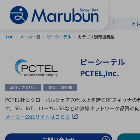
ト
TOP
メーカ一覧
ピーシーテル
カテゴリ別取扱商品
マー
ト
用
商
メ
ピーシーテル
50音順
PCTEL,Inc.
半導体
自
TOPメッセージ・サステナビリ
本社：アメリカ
設立：1994年
トップメッセージ
経営方針
ティ基本方針
アルファベッ
PCTEL社はグローバルシェア70％以上を誇るRFスキャ
す。5G、IoT、ローカル5Gなどの無線ネットワーク品質の
ICTソ
トップメッセージ
メーカー公式サイトはこちら
事業内容
人的資本
中期経営計画
コーポレートガバナンス
事業等のリスク
お問い合わせ