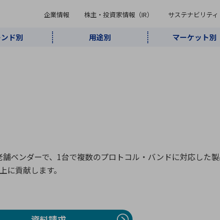
企業情報
株主・投資家情報（IR）
サステナビリティ
レンド別
用途別
マーケット別
キーワード・商品
ケット別
レンド別
途別
品別
ーカ一覧
株主・投資家情報（IR）
サステナビリティ
企業情報
よく検索されているキ
インダストリ
ABOUT MARUBUN
SUSTAINABILITY
IR
通信・ネット
5G・Local
監視・セキュ
あ行
か行
さ行
た行
な行
ミリ波レーダー
、
ワイ
アルDXソリ
ワーク
5G
リティ
ューション
、
AIロボット
、
ここ
・電子部品
動車
ソフトウェア
産業
計測・測
情
企業理念
財務・業績情報
価値創造モデル
A
B
C
D
E
F
G
H
I
J
K
データセン
ミリ波レーダ
製品製造・加
接着・接合
ト順
タ・クラウド
ー
工
ナの老舗ベンダーで、1台で複数のプロトコル・バンドに対応した
U
V
W
X
Y
Z
向上に貢献します。
リューション
民生
組立・ロボティクス
医療
レーザ
最新決算情報
決
役員一覧
環境・社会
シミュレータ
環境構築・開
チャートジェネレーター
有
ー
発システム
連結貸借対照表
決
連結損益計算書
統
資料請求