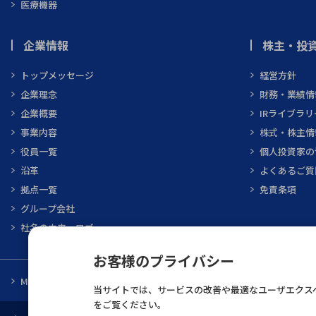
医療機器
企業情報
株主・投資
トップメッセージ
経営方針
企業理念
財務・業績情
企業概要
IRライブラリ
事業内容
株式・株主情
役員一覧
個人投資家の
沿革
よくあるご質
拠点一覧
免責条項
グループ会社
社名の由来・ロゴ
お客様のプライバシー
MARUBUN CORPORATION
メーカ一覧
当サイトでは、サービスの改善や最適なユーザエクスペ
をご覧ください。