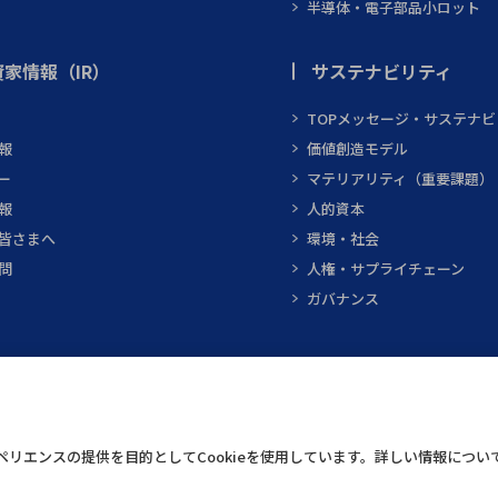
半導体・電子部品小ロット
家情報（IR）
サステナビリティ
TOPメッセージ・サステナ
報
価値創造モデル
ー
マテリアリティ（重要課題）
報
人的資本
皆さまへ
環境・社会
問
人権・サプライチェーン
ガバナンス
テクニカルスクエア
インフォメーショ
リエンスの提供を目的としてCookieを使用しています。詳しい情報につい