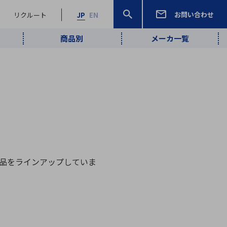
お問い合わせ
リクルート
JP
EN
商品別
メーカ一覧
検索
検索
ーワード
ワイヤレス給
ロボティクス
品質管理・検
は行
ま行
や行
ら行
わ行
ヤレス給電
、
Pocket AI
、
Net Predy
、
メルマガ
計測・検出
電
（AI）
査
から
定・表示機器
報通信
検査・分析機器
宇宙・防衛
ブログ｜ここ
企業概要
IRライブラリー
マテリアリティ（重要課題）
L
M
N
O
P
Q
R
S
T
レーダ・衛星
から始まる最
照射
通信
製品をラインアップしていま
新技術
ー・光学部品
組込コンピュータ
算短信
沿革
人権・サプライチェーン
半導体・電子
価証券報告書
検索
部品小ロット
算説明会資料
合報告書