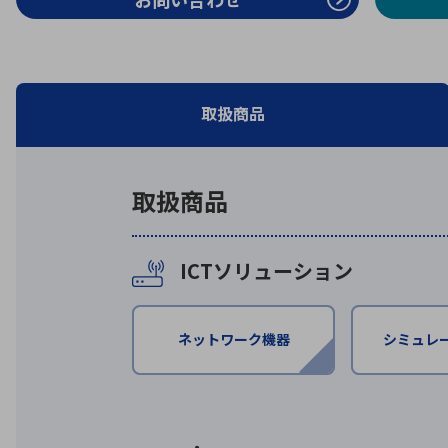
特定用途
拠点一覧
ガバナンス
ディスクロージャー・ポリシー
株式・株主情報
取扱商品
株式基本情報
取扱商品
株主還元
株価情報
株式手続き
ICTソリューション
株主総会
定款・株式取扱規程
電子公告
ネットワーク機器
シミュレ