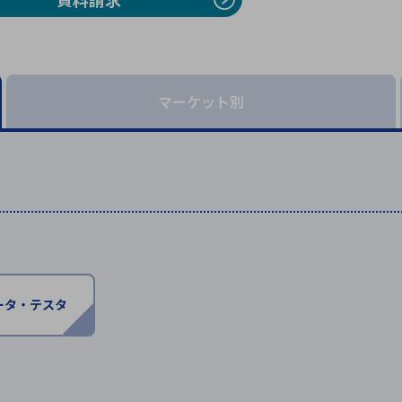
向け・その他
サービス
医
グループ会社
連結キャッシュ・フロー計算書
株
ヒストリカルデータ
I
個人投資家の皆さまへ
マーケット別
丸文ってどんな会社
会
投資をお考えの皆さまへ
サ
株主優待制度
事
個人投資家様向けイベント
業
丸文用語集
株
資
ータ・テスタ