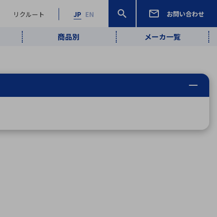
お問い合わせ
リクルート
JP
EN
商品別
メーカ一覧
検索
検索
ーワード
ワイヤレス給
ロボティクス
品質管理・検
は行
ま行
や行
ら行
わ行
ヤレス給電
、
Pocket AI
、
Net Predy
、
メルマガ
計測・検出
電
（AI）
査
から
定・表示機器
報通信
検査・分析機器
宇宙・防衛
ブログ｜ここ
企業概要
IRライブラリー
マテリアリティ（重要課題）
L
M
N
O
P
Q
R
S
T
レーダ・衛星
から始まる最
照射
通信
新技術
ー・光学部品
組込コンピュータ
算短信
沿革
人権・サプライチェーン
半導体・電子
価証券報告書
検索
部品小ロット
算説明会資料
合報告書