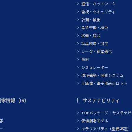
通信・ネットワーク
監視・セキュリティ
計測・検出
品質管理・検査
接着・接合
製品製造・加工
レーダ・衛星通信
照射
シミュレーター
環境構築・開発システム
半導体・電子部品小ロット
家情報（IR）
サステナビリティ
TOPメッセージ・サステナ
報
価値創造モデル
ー
マテリアリティ（重要課題）