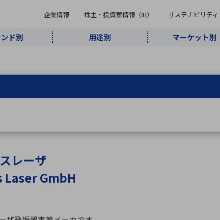
企業情報
株主・投資家情報（IR）
サステナビリティ
レンド別
用途別
マーケット別
キーワード・商品
ケット別
レンド別
途別
品別
ーカ一覧
株主・投資家情報（IR）
サステナビリティ
企業情報
よく検索されているキ
インダストリ
ABOUT MARUBUN
SUSTAINABILITY
IR
通信・ネット
5G・Local
監視・セキュ
あ行
か行
さ行
た行
な行
ミリ波レーダー
、
ワイ
アルDXソリ
ワーク
5G
リティ
ューション
、
AIロボット
、
ここ
・電子部品
動車
ソフトウェア
産業
計測・測
情
企業理念
財務・業績情報
価値創造モデル
A
B
C
D
E
F
G
H
I
J
K
データセン
ミリ波レーダ
製品製造・加
接着・接合
ト順
タ・クラウド
ー
工
スレーザ
U
V
W
X
Y
Z
s Laser GmbH
リューション
民生
組立・ロボティクス
医療
レーザ
最新決算情報
決
役員一覧
環境・社会
シミュレータ
環境構築・開
チャートジェネレーター
有
ー
発システム
連結貸借対照表
決
連結損益計算書
統
mレーザ発振器専業メーカです