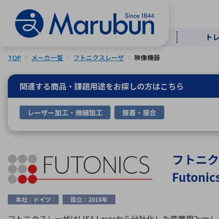
ト
TOP
メーカ一覧
フトニクスレーザ
映像機器
マー
ト
用
商
メ
関連する商品・課題用途を
お探しの方はこちら
50音順
レーザー加工・微細加工
接着・接合
半導体
自
TOPメッセージ・サステナビリ
トップメッセージ
経営方針
ティ基本方針
アルファベッ
フトニク
Futonic
ICTソ
トップメッセージ
事業内容
人的資本
中期経営計画
本社：ドイツ
設立：2018年
コーポレートガバナンス
事業等のリスク
フトニクスレーザはLISA Laserから分社化した産業用2μ