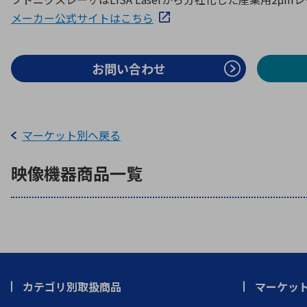
特定用途
拠点一覧
ガバナンス
ディスクロージャー・ポリシー
メーカー公式サイトはこちら
お問い合わせ
株式・株主情報
株式基本情報
マーケット別へ戻る
株主還元
株価情報
映像機器
商品一覧
株式手続き
株主総会
定款・株式取扱規程
電子公告
カテゴリ別取扱商品
マーケッ