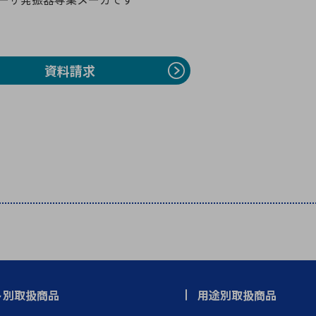
向け・その他
サービス
医
グループ会社
連結キャッシュ・フロー計算書
株
ヒストリカルデータ
I
資料請求
個人投資家の皆さまへ
丸文ってどんな会社
会
投資をお考えの皆さまへ
サ
株主優待制度
事
個人投資家様向けイベント
業
丸文用語集
株
資
ト別取扱商品
用途別取扱商品