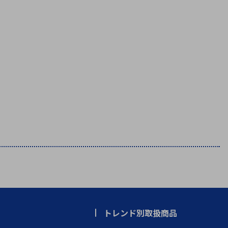
療機器
社名の由来・ロゴ
主通信
Rカレンダー
よくあるご質問
社に関するご質問
ステナビリティに関するご質問
業内容に関するご質問
績・財務に関するご質問
式に関するご質問
料請求に関するご質問
トレンド別取扱商品