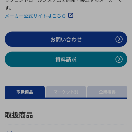
ICTソリューション
民生
組立・ロボティクス
医療
A
B
C
D
す。
ロボティクス（AI）
品質管理・検査
メーカー公式サイトはこちら
E
F
G
H
I
J
K
L
データセンタ・クラウド
接着・接合
レーザー・光学部品
組込コンピュータ
M
N
O
P
お問い合わせ
Q
R
S
T
ミリ波レーダー
製品製造・加工
資料請求
U
V
W
X
特定用途向け・その他
サービス
Y
Z
ブログ｜ここから始まる最新技術
レーダ・衛星通信
取扱商品
マーケット別
企業概要
検索
医療機器
照射
取扱商品
シミュレーター