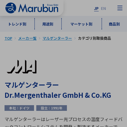
JP
EN
トレンド別
用途別
マーケット別
商品別
TOP
メーカ一覧
マルゲンターラー
カテゴリ別取扱商品
マーケット別
トレンド別
用途別
商品別
メーカ一覧
50音順
インダストリアルDXソリューション
通信・ネットワーク
半導体・電子部品
自動車
ソフトウェア
産業
あ行
か行
さ行
た行
マルゲンターラー
な行
は行
ま行
や行
5G・Local 5G
監視・セキュリティ
Dr.Mergenthaler GmbH & Co.KG
ら行
わ行
計測・測定・表示機器
情報通信
検査・分析機器
宇宙・防衛
本社：ドイツ
設立：1991年
ワイヤレス給電
計測・検出
アルファベット順
マルゲンターラーはレーザー光プロセスの温度フィードバ
ックコントロールシステムを開発・製造するメーカーで