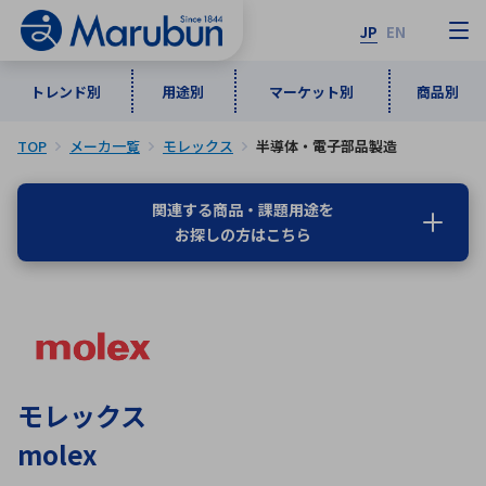
JP
EN
トレンド別
用途別
マーケット別
商品別
TOP
メーカ一覧
モレックス
半導体・電子部品製造
マーケット別
トレンド別
用途別
商品別
メーカ一覧
関連する商品・課題用途を
お探しの方はこちら
50音順
インダストリアルDXソリューション
通信・ネットワーク
半導体・電子部品
自動車
ソフトウェア
産業
あ行
か行
さ行
た行
な行
は行
ま行
や行
5G・Local 5G
監視・セキュリティ
ら行
わ行
計測・測定・表示機器
情報通信
検査・分析機器
宇宙・防衛
モレックス
ワイヤレス給電
計測・検出
molex
アルファベット順