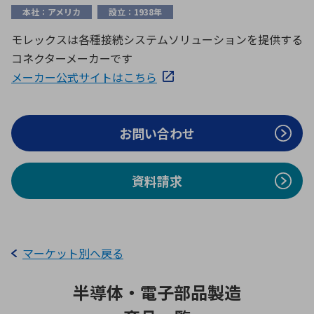
ICTソリューション
民生
組立・ロボティクス
医療
A
B
C
D
本社：アメリカ
設立：1938年
ロボティクス（AI）
品質管理・検査
モレックスは各種接続システムソリューションを提供する
E
F
G
H
コネクターメーカーです
I
J
K
L
データセンタ・クラウド
接着・接合
メーカー公式サイトはこちら
レーザー・光学部品
組込コンピュータ
M
N
O
P
Q
R
S
T
お問い合わせ
ミリ波レーダー
製品製造・加工
U
V
W
X
特定用途向け・その他
サービス
Y
Z
資料請求
ブログ｜ここから始まる最新技術
レーダ・衛星通信
検索
医療機器
照射
マーケット別へ戻る
半導体・電子部品製造
シミュレーター