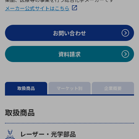
ICTソリューション
民生
組立・ロボティクス
医療
A
B
C
D
メーカー公式サイトはこちら
ロボティクス（AI）
品質管理・検査
E
F
G
H
I
J
K
L
お問い合わせ
データセンタ・クラウド
接着・接合
レーザー・光学部品
組込コンピュータ
M
N
O
P
Q
R
S
T
資料請求
ミリ波レーダー
製品製造・加工
U
V
W
X
特定用途向け・その他
サービス
Y
Z
ブログ｜ここから始まる最新技術
レーダ・衛星通信
取扱商品
マーケット別
企業概要
検索
医療機器
照射
取扱商品
レーザー・光学部品
シミュレーター