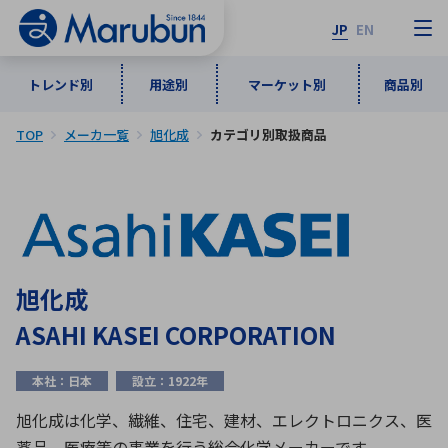
JP
EN
トレンド別
用途別
マーケット別
商品別
TOP
メーカ一覧
旭化成
カテゴリ別取扱商品
マーケット別
トレンド別
用途別
商品別
メーカ一覧
50音順
インダストリアルDXソリューション
通信・ネットワーク
半導体・電子部品
自動車
ソフトウェア
産業
あ行
か行
さ行
た行
旭化成
な行
は行
ま行
や行
5G・Local 5G
監視・セキュリティ
ASAHI KASEI CORPORATION
ら行
わ行
計測・測定・表示機器
情報通信
検査・分析機器
宇宙・防衛
本社：日本
設立：1922年
ワイヤレス給電
計測・検出
アルファベット順
旭化成は化学、繊維、住宅、建材、エレクトロニクス、医
薬品、医療等の事業を行う総合化学メーカーです