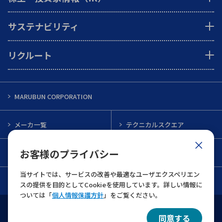
サステナビリティ
リクルート
MARUBUN CORPORATION
メーカ一覧
テクニカルスクエア
お客様のプライバシー
インフォメーション
メルマガ一覧
当サイトでは、サービスの改善や最適なユーザエクスペリエン
お問い合わせ
スの提供を目的としてCookieを使用しています。詳しい情報に
ついては「
個人情報保護方針
」をご覧ください。
ウェブサイト利用規約
個人情報保護について
同意する