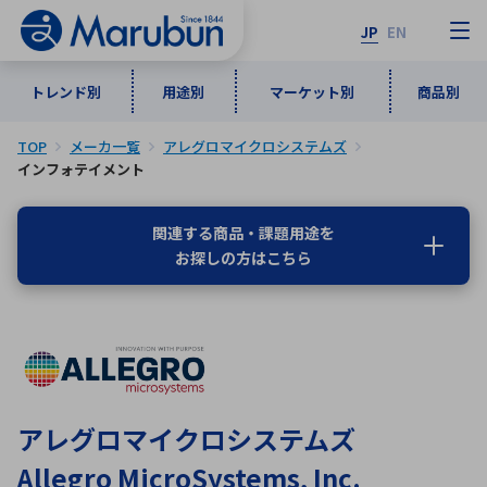
JP
EN
トレンド別
用途別
マーケット別
商品別
TOP
メーカ一覧
アレグロマイクロシステムズ
マーケット別
トレンド別
用途別
商品別
メーカ一覧
インフォテイメント
関連する商品・課題用途を
50音順
インダストリアルDXソリューション
通信・ネットワーク
お探しの方はこちら
半導体・電子部品
自動車
ソフトウェア
産業
あ行
か行
さ行
た行
な行
は行
ま行
や行
5G・Local 5G
監視・セキュリティ
ら行
わ行
計測・測定・表示機器
情報通信
検査・分析機器
宇宙・防衛
ワイヤレス給電
計測・検出
アレグロマイクロシステムズ
アルファベット順
Allegro MicroSystems, Inc.