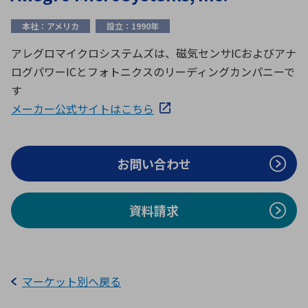
ICTソリューション
民生
組立・ロボティクス
医療
A
B
C
D
ロボティクス（AI）
品質管理・検査
本社：アメリカ
設立：1990年
E
F
G
H
アレグロマイクロシステムズは、磁気センサICおよびアナ
I
J
K
L
ログパワーICとフォトニクスのリーディングカンパニーで
データセンタ・クラウド
接着・接合
レーザー・光学部品
組込コンピュータ
す
M
N
O
P
メーカー公式サイトはこちら
Q
R
S
T
ミリ波レーダー
製品製造・加工
U
V
W
X
特定用途向け・その他
サービス
お問い合わせ
Y
Z
ブログ｜ここから始まる最新技術
レーダ・衛星通信
資料請求
検索
医療機器
照射
マーケット別へ戻る
シミュレーター