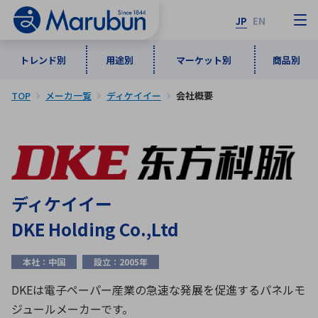
JP
EN
トレンド別
用途別
マーケット別
商品別
TOP
メーカ一覧
ディケイイー
会社概要
マーケット別
トレンド別
用途別
商品別
メーカ一覧
50音順
インダストリアルDXソリューション
通信・ネットワーク
半導体・電子部品
自動車
ソフトウェア
産業
あ行
か行
さ行
た行
ディケイイー
な行
は行
ま行
や行
5G・Local 5G
監視・セキュリティ
DKE Holding Co.,Ltd
ら行
わ行
計測・測定・表示機器
情報通信
検査・分析機器
宇宙・防衛
本社：中国
設立：2005年
ワイヤレス給電
計測・検出
DKEは電子ペーパー産業の急速な発展を促進するパネルモ
アルファベット順
ジュールメーカーです。