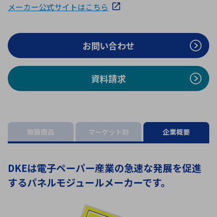
メーカー公式サイトはこちら
ICTソリューション
民生
組立・ロボティクス
医療
A
B
C
D
ロボティクス（AI）
品質管理・検査
E
F
G
H
お問い合わせ
I
J
K
L
データセンタ・クラウド
接着・接合
レーザー・光学部品
組込コンピュータ
M
N
O
P
資料請求
Q
R
S
T
ミリ波レーダー
製品製造・加工
U
V
W
X
特定用途向け・その他
サービス
Y
Z
ブログ｜ここから始まる最新技術
レーダ・衛星通信
取扱商品
マーケット別
企業概要
検索
医療機器
DKEは電子ペーパー産業の急速な発展を促進
照射
するパネルモジュールメーカーです。
シミュレーター