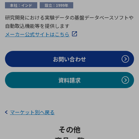
ICTソリューション
民生
組立・ロボティクス
医療
A
B
C
D
本社：インド
設立：1999年
ロボティクス（AI）
品質管理・検査
研究開発における実験データの基盤データベースソフトや
E
F
G
H
自動取込機能等を提供します
I
J
K
L
データセンタ・クラウド
接着・接合
メーカー公式サイトはこちら
レーザー・光学部品
組込コンピュータ
M
N
O
P
Q
R
S
T
お問い合わせ
ミリ波レーダー
製品製造・加工
U
V
W
X
特定用途向け・その他
サービス
Y
Z
資料請求
ブログ｜ここから始まる最新技術
レーダ・衛星通信
検索
医療機器
照射
マーケット別へ戻る
その他
シミュレーター