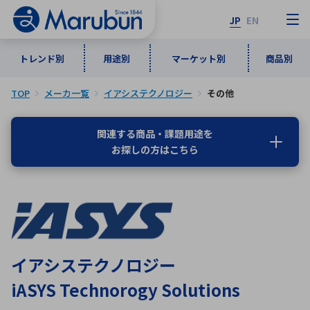
JP
EN
トレンド別
用途別
マーケット別
商品別
TOP
メーカ一覧
イアシステクノロジー
その他
マーケット別
トレンド別
用途別
商品別
メーカ一覧
関連する商品・課題用途を
お探しの方はこちら
50音順
インダストリアルDXソリューション
通信・ネットワーク
半導体・電子部品
自動車
ソフトウェア
産業
あ行
か行
さ行
た行
な行
は行
ま行
や行
5G・Local 5G
監視・セキュリティ
ら行
わ行
計測・測定・表示機器
情報通信
検査・分析機器
宇宙・防衛
イアシステクノロジー
ワイヤレス給電
計測・検出
iASYS Technorogy Solutions
アルファベット順