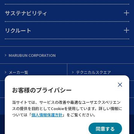
サステナビリティ
リクルート
MARUBUN CORPORATION
メーカ一覧
テクニカルスクエア
お客様のプライバシー
インフォメーション
メルマガ一覧
当サイトでは、サービスの改善や最適なユーザエクスペリエン
お問い合わせ
スの提供を目的としてCookieを使用しています。詳しい情報に
ついては「
個人情報保護方針
」をご覧ください。
ウェブサイト利用規約
個人情報保護について
同意する