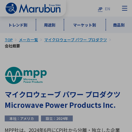
JP
EN
トレンド別
用途別
マーケット別
商品別
TOP
メーカ一覧
マイクロウェーブ パワー プロダクツ
マーケット別
トレンド別
用途別
商品別
メーカ一覧
会社概要
50音順
インダストリアルDXソリューション
通信・ネットワーク
半導体・電子部品
自動車
ソフトウェア
産業
あ行
か行
さ行
た行
な行
は行
ま行
や行
5G・Local 5G
監視・セキュリティ
マイクロウェーブ パワー プロダクツ
ら行
わ行
Microwave Power Products Inc.
計測・測定・表示機器
情報通信
検査・分析機器
宇宙・防衛
ワイヤレス給電
計測・検出
本社：アメリカ
設立：2024年
アルファベット順
MPP社は、2024年6月にCPI社から分離・独立した企業