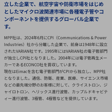
立した企業で、航空宇宙や防衛市場をはじめ
としたマイクロ波関連市場に各種電子管やコ
環境構築・開発システム
ンポーネントを提供するグローバル企業で
す。
MPP社は、2024年6月にCPI（Communications & Power
半導体・電子部品小ロット
Industries）社から分離した企業で、前身は1948年に設立
されたVARIAN社です。1995年にはVARIAN社の電子管部門
が独立しCPI社となりました。2004年には電子管再生メー
カーであるECONCO社を買収しています。
現在はEimacを含む電子管部門がCPIから独立し、MPP社
となりました。通信、防衛、産業、医療、サイエンス市場
などの最先端分野のお客様に対して、クライストロン、ジ
ャイロトロン、ヘリックス進行波管、カップルドキャビテ
ィー進行波管、3極管、4極管などを提供しています。