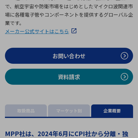
ICTソリューション
民生
組立・ロボティクス
医療
A
B
C
D
で、航空宇宙や防衛市場をはじめとしたマイクロ波関連市
ロボティクス（AI）
品質管理・検査
場に各種電子管やコンポーネントを提供するグローバル企
E
F
G
H
業です。
I
J
K
L
メーカー公式サイトはこちら
データセンタ・クラウド
接着・接合
レーザー・光学部品
組込コンピュータ
M
N
O
P
Q
R
S
T
お問い合わせ
ミリ波レーダー
製品製造・加工
U
V
W
X
特定用途向け・その他
サービス
Y
Z
資料請求
ブログ｜ここから始まる最新技術
レーダ・衛星通信
検索
医療機器
照射
取扱商品
マーケット別
企業概要
MPP社は、2024年6月にCPI社から分離・独
シミュレーター