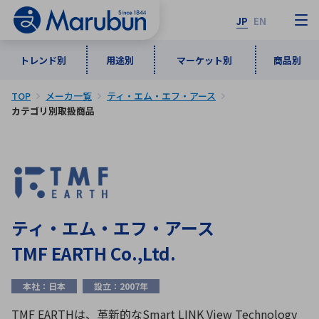
JP
EN
トレンド別
用途別
マーケット別
商品別
TOP
メーカ一覧
ティ・エム・エフ・アース
マーケット別
トレンド別
用途別
商品別
メーカ一覧
カテゴリ別取扱商品
50音順
インダストリアルDXソリューション
通信・ネットワーク
半導体・電子部品
自動車
ソフトウェア
産業
あ行
か行
さ行
た行
な行
は行
ま行
や行
5G・Local 5G
監視・セキュリティ
ティ・エム・エフ・アース
ら行
わ行
TMF EARTH Co.,Ltd.
計測・測定・表示機器
情報通信
検査・分析機器
宇宙・防衛
ワイヤレス給電
計測・検出
本社：日本
設立：2007年
アルファベット順
TMF EARTHは、革新的なSmart LINK View Technology