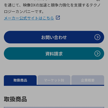
ICTソリューション
民生
組立・ロボティクス
医療
A
B
C
D
を通じて、映像DXの加速と競争力強化を支援するテクノ
ロボティクス（AI）
品質管理・検査
ロジーカンパニーです。
E
F
G
H
メーカー公式サイトはこちら
I
J
K
L
データセンタ・クラウド
接着・接合
レーザー・光学部品
組込コンピュータ
M
N
O
P
お問い合わせ
Q
R
S
T
ミリ波レーダー
製品製造・加工
U
V
W
X
特定用途向け・その他
サービス
資料請求
Y
Z
ブログ｜ここから始まる最新技術
レーダ・衛星通信
検索
医療機器
取扱商品
マーケット別
企業概要
照射
取扱商品
シミュレーター