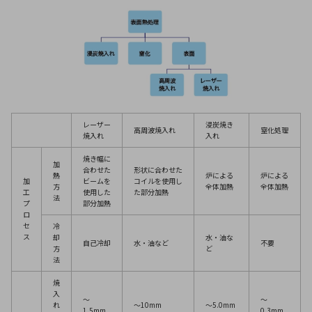
レーザー
浸炭焼き
高周波焼入れ
窒化処理
焼入れ
入れ
焼き幅に
加
合わせた
形状に合わせた
熱
炉による
炉による
加
ビームを
コイルを使用し
方
全体加熱
全体加熱
工
使用した
た部分加熱
法
プ
部分加熱
ロ
セ
冷
ス
却
水・油な
自己冷却
水・油など
不要
方
ど
法
焼
入
～
～
れ
～10mm
～5.0mm
1.5mm
0.3mm