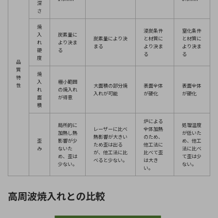
深
さ
焼
浸炭条件
窒化条件
入
炭素量に
炭素量により決
と材質に
と材質に
れ
より決ま
まる
より決ま
より決ま
硬
る
る
る
度
品
質
焼
特
入
極小範囲
性
大面積の部分焼
表面全体
表面全体
れ
の焼入れ
入れが可能
が硬化
が硬化
面
が得意
積
炉による
局所的に
処理温度
レーザーに比べ
全体加熱
加熱し熱
が低いた
熱影響が大きい
のため、
歪
影響が少
め、他工
ため歪は出る
他工法に
み
ないた
法に比べ
が、他工法に比
比べて歪
め、歪は
て歪は少
べると少ない。
は大き
少ない。
ない。
い。
高周波焼入れとの比較