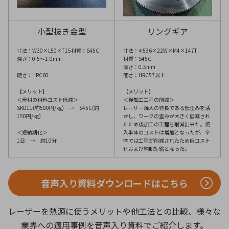
小型抜き金型
リングギア
寸法：W30×L50×T15材質：S45C
寸法：Φ596×22W×M4×147T
深さ：0.5～1.0mm
材質：S45C
深さ：0.5mm
硬さ：HRC60
硬さ：HRC57以上
【メリット】
【メリット】
＜母材の材料コスト低減＞
＜後加工工程の削減＞
SKD11(約500円/kg) → S45C(約
レーザー焼入の特長である低歪みを活
150円/kg)
かし、ワークの歪みが大きく低減され
たため後加工の工程を削減出来た。焼
＜短納期化＞
入単体のコストは増加となったが、全
1日 → 約10分
体では工程が削減されたため低コスト
化および納期短縮となった。
音声入り資料ダウンロードはこちら
レーザーを熱源に使うメリットや他工法との比較、様々な
業界への適用事例を音声入り資料でご紹介します。