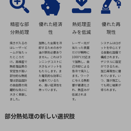
精密な部
優れた経済
熱処理歪
優れた再
分熱処理
性
みを低減
現性
焼きが入るの
加熱した金属を冷
レーザー光が
システムはロボ
はレーザービ
却するための水や
当たった表面
ットを中心とす
ームが当たっ
油が原則必要あり
だけが瞬時に
る自動化設備で
たところだ
ません。これはラ
1000℃付近ま
構成されます。
け。高精密で
ンニングコストに
で加熱し、自
デジタルに設定
熱処理品質の
大きなメリットを
己冷却による
ができるため、
安定性が高い
もたらします。ま
急冷で焼入し
加工再現性に優
部分的な熱処
た電気的な効率に
ます。ワーク
れています。い
理は部品設計
も優れているた
に与える熱影
つ、誰が施工し
の自由度の飛
め、高い経済性を
響が最適化さ
ても同じ結果が
躍的な向上に
持っています。
れ、熱歪みが
得られます。
大きく貢献し
低減されま
ました。
す。
部分熱処理の新しい選択肢