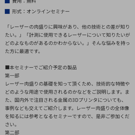
費用：無料
形式：オンラインセミナー
環境構築・開発システム
「レーザーの肉盛りに興味があり、他の技術との差が知り
たい。」「計測に使用できるレーザーについて知りたいが
どのよなものがあるのかわからない。」そんな悩みを持っ
半導体・電子部品小ロット
た方に最適です。
■本セミナーでご紹介予定の製品
第一部
レーザー肉盛りの基礎を知って頂くため、技術的な特徴や
どのような用途で使用されるのかなどをご説明します。ま
た、国内外で注目される金属の3Dプリンタについても、
事例なども交えてご紹介します。レーザー肉盛りの全体像
を知るには参考となるセミナーですので、是非ご参加くだ
さい。
第二部