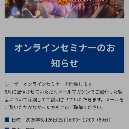
ICTソリューション
民生
組立・ロボティクス
医療
A
B
C
D
ロボティクス（AI）
品質管理・検査
E
F
G
H
I
J
K
L
データセンタ・クラウド
接着・接合
レーザー・光学部品
組込コンピュータ
M
N
O
P
オンラインセミナーのお
Q
R
S
T
ミリ波レーダー
製品製造・加工
U
V
W
X
知らせ
特定用途向け・その他
サービス
Y
Z
ブログ｜ここから始まる最新技術
レーダ・衛星通信
レーザーオンラインセミナーを開催します。
検索
6月に配信させていただくメールマガジンでご紹介した製
医療機器
品について深堀してご説明させていただきます。メールを
照射
ご覧いただかなかった方もぜひご聴講ください。
日時：2026年6月26日(金) 16:00～17:00（60分）
シミュレーター