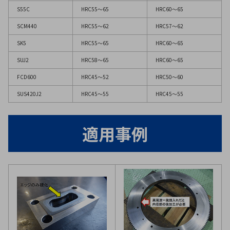
S55C
HRC55～65
HRC60～65
SCM440
HRC55～62
HRC57～62
SK5
HRC55～65
HRC60～65
SUJ2
HRC58～65
HRC60～65
FCD600
HRC45～52
HRC50～60
SUS420J2
HRC45～55
HRC45～55
適用事例