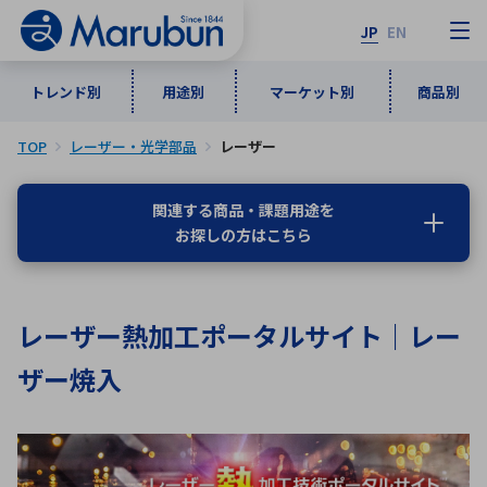
JP
EN
トレンド別
用途別
マーケット別
商品別
TOP
レーザー・光学部品
レーザー
マーケット別
トレンド別
用途別
商品別
メーカ一覧
関連する商品・課題用途を
お探しの方はこちら
50音順
インダストリアルDXソリューション
通信・ネットワーク
半導体・電子部品
自動車
ソフトウェア
産業
あ行
か行
さ行
た行
レーザー熱加工ポータルサイト｜レー
な行
は行
ま行
や行
5G・Local 5G
監視・セキュリティ
ザー焼入
ら行
わ行
計測・測定・表示機器
情報通信
検査・分析機器
宇宙・防衛
ワイヤレス給電
計測・検出
アルファベット順